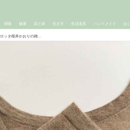
掃除
健康
花と緑
生き方
生活道具
ハンドメイド
お
60歳、秋のおしゃれが楽しい｜カフェロッタ桜井かおりの雑記帖“楽しみは見つけるもの”