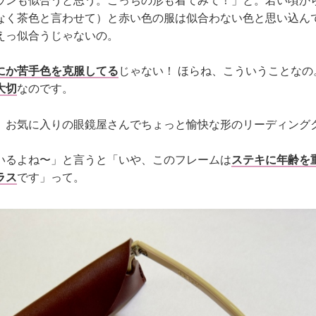
ウンも似合うと思う。こっちの形も着てみて！」と。若い頃か
なく茶色と言わせて）と赤い色の服は似合わない色と思い込ん
えっ似合うじゃないの。
にか苦手色を克服してる
じゃない！ ほらね、こういうことなの
大切
なのです。
。お気に入りの眼鏡屋さんでちょっと愉快な形のリーディング
いるよね〜」と言うと「いや、このフレームは
ステキに年齢を
ラス
です」って。