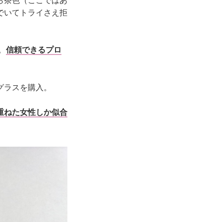
ら茶色（ここではあ
でいてトライさえ拒
。
信頼できるプロ
グラスを購入。
重ねた女性しか似合