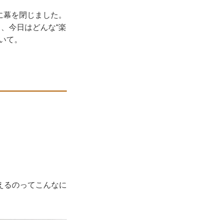
史に幕を閉じました。
、今日はどんな“楽
いて。
えるのってこんなに