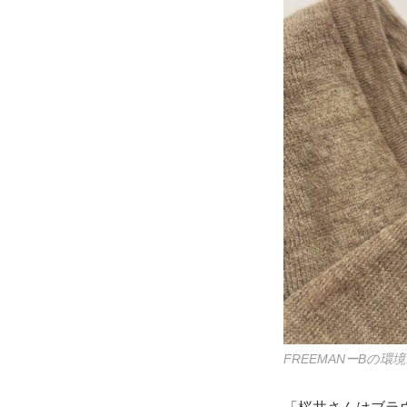
FREEMANーB