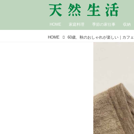
HOME
家庭料理
季節の家仕事
収納
HOME