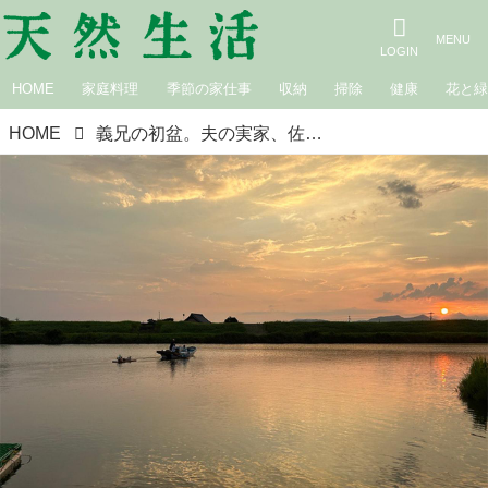
HOME
家庭料理
季節の家仕事
収納
掃除
健康
花と
HOME
義兄の初盆。夫の実家、佐賀の「精霊流し」｜白鳥久美子の手作り暮らし