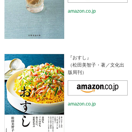
amazon.co.jp
『おすし』
（松田美智子・著／文化出
版局刊）
amazon.co.jp