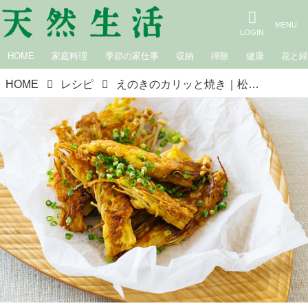
HOME
家庭料理
季節の家仕事
収納
掃除
健康
花と
HOME
レシピ
えのきのカリッと焼き｜松田美智子の季節の仕事