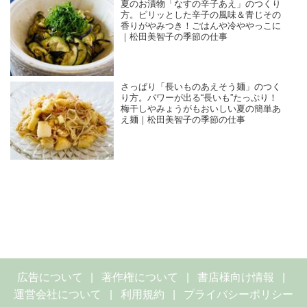
夏のお漬物「なすの辛子あえ」のつくり
方。ピリッとした辛子の風味＆青じその
香りがやみつき！ごはんや冷ややっこに
｜松田美智子の季節の仕事
さっぱり「長いものあえそう麺」のつく
り方。パワーが出る“長いも”たっぷり！
梅干しやみょうがもおいしい夏の簡単あ
え麺｜松田美智子の季節の仕事
広告について
著作権について
書店様向け情報
運営会社について
利用規約
プライバシーポリシー