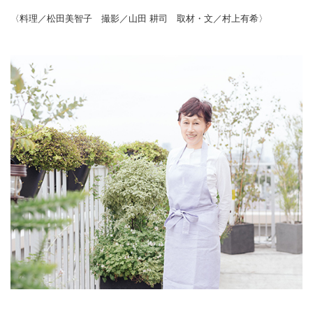
〈料理／松田美智子 撮影／山田 耕司 取材・文／村上有希〉