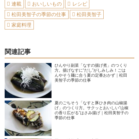
連載
おいしいもの
レシピ
松田美智子の季節の仕事
松田美智子
家庭料理
関連記事
ひんやり副菜「なすの揚げ煮」のつくり
方。揚げなすに“だし”がしみしみ！ごは
んやそう麺に合う夏の定番おかず｜松田
美智子の季節の仕事
夏のごちそう「なすと豚ひき肉の山椒揚
げ」のつくり方。サクッとおいしい“山椒
の香り広がる”はさみ揚げ｜松田美智子の
季節の仕事