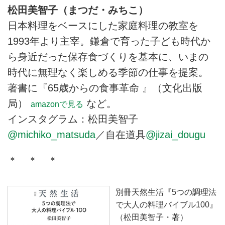
松田美智子（まつだ・みちこ）
日本料理をベースにした家庭料理の教室を
1993年より主宰。鎌倉で育った子ども時代か
ら身近だった保存食づくりを基本に、いまの
時代に無理なく楽しめる季節の仕事を提案。
著書に『65歳からの食事革命 』（文化出版
局）
など。
amazonで見る
インスタグラム：松田美智子
@michiko_matsuda
／自在道具
@jizai_dougu
＊ ＊ ＊
別冊天然生活『5つの調理法
で大人の料理バイブル100』
（松田美智子・著）