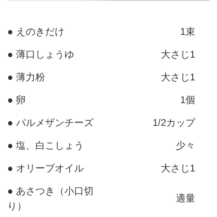
● えのきだけ
1束
● 薄口しょうゆ
大さじ1
● 薄力粉
大さじ1
● 卵
1個
● パルメザンチーズ
1/2カップ
● 塩、白こしょう
少々
● オリーブオイル
大さじ1
● あさつき（小口切
適量
り）