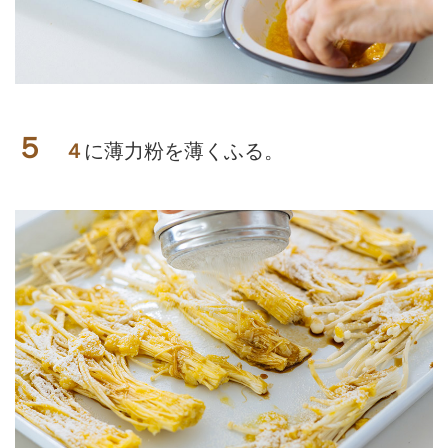
５
４
に薄力粉を薄くふる。