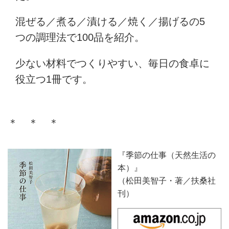
混ぜる／煮る／漬ける／焼く／揚げるの5
つの調理法で100品を紹介。
少ない材料でつくりやすい、毎日の食卓に
役立つ1冊です。
＊ ＊ ＊
『季節の仕事（天然生活の
本）』
（松田美智子・著／扶桑社
刊）