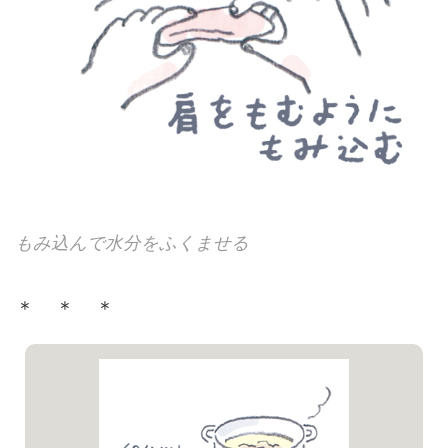
もみ込んで水分をふくませる
＊ ＊ ＊