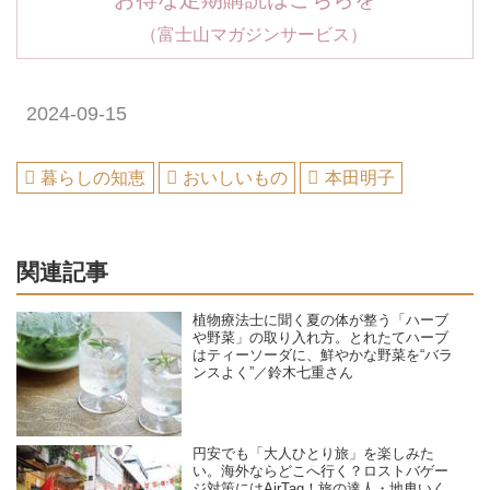
（富士山マガジンサービス）
2024-09-15
暮らしの知恵
おいしいもの
本田明子
関連記事
植物療法士に聞く夏の体が整う「ハーブ
や野菜」の取り入れ方。とれたてハーブ
はティーソーダに、鮮やかな野菜を“バラ
ンスよく”／鈴木七重さん
円安でも「大人ひとり旅」を楽しみた
い。海外ならどこへ行く？ロストバゲー
ジ対策にはAirTag！旅の達人・地曳いく