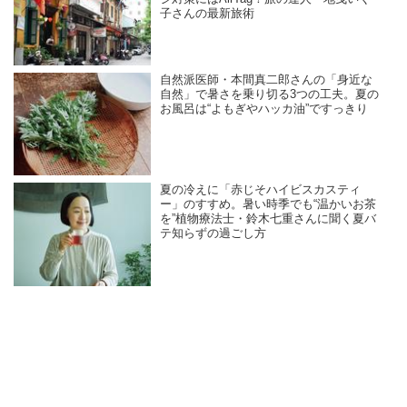
子さんの最新旅術
自然派医師・本間真二郎さんの「身近な
自然」で暑さを乗り切る3つの工夫。夏の
お風呂は“よもぎやハッカ油”ですっきり
夏の冷えに「赤じそハイビスカスティ
ー」のすすめ。暑い時季でも“温かいお茶
を”植物療法士・鈴木七重さんに聞く夏バ
テ知らずの過ごし方