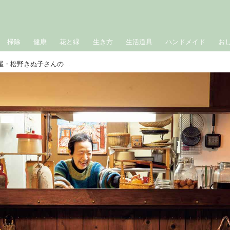
掃除
健康
花と緑
生き方
生活道具
ハンドメイド
お
片づけはほとんど“道具まかせ”。松野屋・松野きぬ子さんの「昔ながらの道具」で、見せる整理術