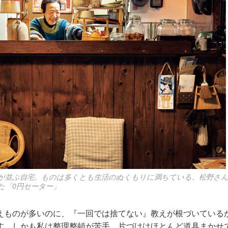
が並ぶ自宅。ものは多くとも生活のぬくもりに満ちている。松野さ
た「0円セーター」
えものが多いのに、『一回では捨てない』教えが根づいている
す。しかも私は整理整頓が苦手。片づけはほとんど道具まかせ