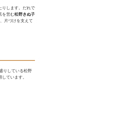
たりします。だれで
店を営む
松野きぬ子
き、片づけを支えて
盛りしている松野
用しています。