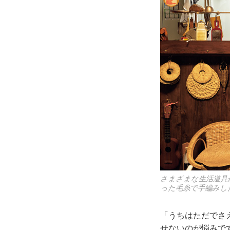
さまざまな生活道具
った毛糸で手編みし
「うちはただでさ
せないのが悩みで