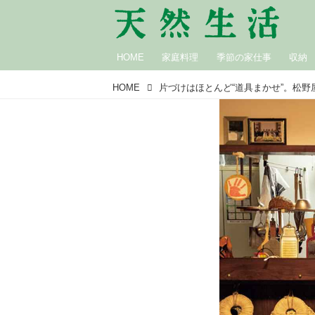
HOME
家庭料理
季節の家仕事
収納
HOME