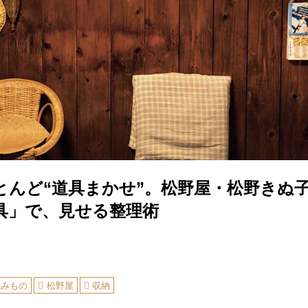
とんど“道具まかせ”。松野屋・松野きぬ
具」で、見せる整理術
読みもの
松野屋
収納