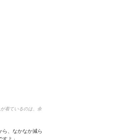
んが着ているのは、余
から、なかなか減ら
ですよ」