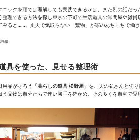
クニックを頭では理解しても実践できるかは、また別の話だっ
く整理できる方法を探し東京の下町で生活道具の卸問屋や雑貨
みると......。丈夫で気取らない「荒物」が家のあちこちで働
号掲載）
道具を使った、見せる整理術
日用品がそろう
「暮らしの道具 松野屋」
を、夫の弘さんと切り
扱う品物は自分たちで使い勝手を確かめ、その多くを自宅で愛