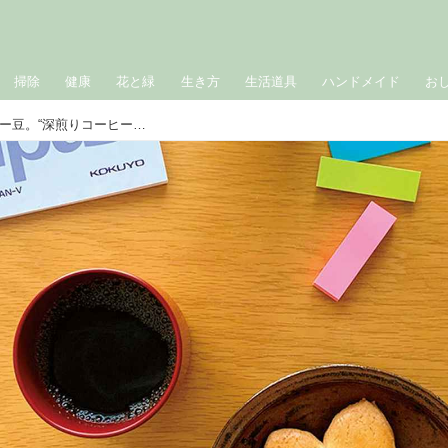
掃除
健康
花と緑
生き方
生活道具
ハンドメイド
お
私の好きな「コーヒー時間」とコーヒー豆。“深煎りコーヒー”の香りで仕事モードに／文筆家・木村衣有子さん