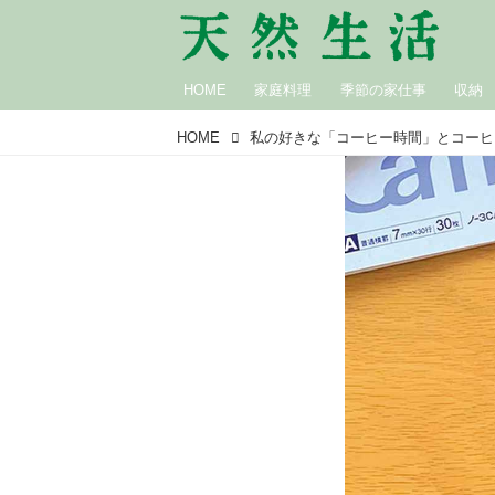
HOME
家庭料理
季節の家仕事
収納
HOME