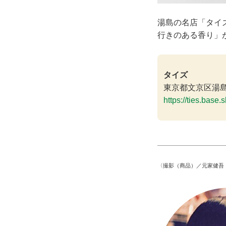
湯島の名店「タイ
行きのある香り」
タイズ
東京都文京区湯島4-
https://ties.base.
〈撮影（商品）／元家健吾