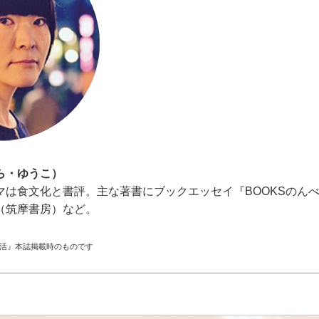
ら・ゆうこ）
マは食文化と書評。主な著書にブックエッセイ『BOOKSのん
（筑摩書房）など。
生活』本誌掲載時のものです