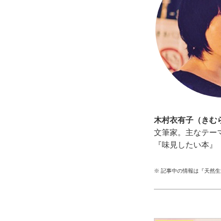
木村衣有子（きむ
文筆家。主なテー
『味見したい本』
※ 記事中の情報は『天然