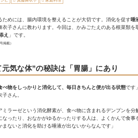
レシピ
真藤舞衣子
家庭料理
るためには、腸内環境を整えることが大切です。消化を促す
唾
舞衣子さんに教わります。今回は、かみごたえのある根菜類を
添え
」です。
月号掲載）
て元気な体”の秘訣は「胃腸」にあり
食べ物をしっかりと消化して、毎日きちんと便が出る状態
です
衣子さん。
アミラーゼという消化酵素が、食べ物に含まれるデンプンを分
になったり、おなかがゆるかったりする人は、よくかんで食事
かまないと消化を助ける唾液が出ないからなんです」