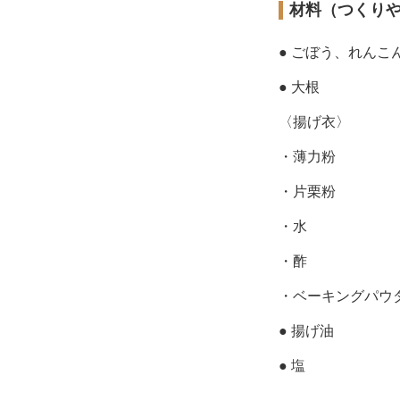
材料（つくり
● ごぼう、れん
● 大根
〈揚げ衣〉
・薄力粉
・片栗粉
・水
・酢
・ベーキングパウ
● 揚げ油
● 塩