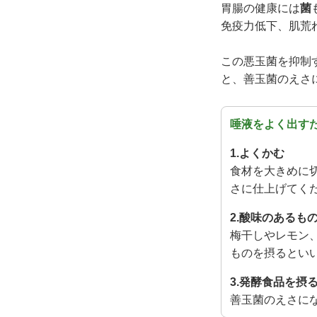
胃腸の健康には
菌
免疫力低下、肌荒
この悪玉菌を抑制
と、善玉菌のえさ
唾液をよく出す
1.よくかむ
食材を大きめに
さに仕上げてく
2.酸味のあるも
梅干しやレモン
ものを摂るとい
3.発酵食品を摂
善玉菌のえさに