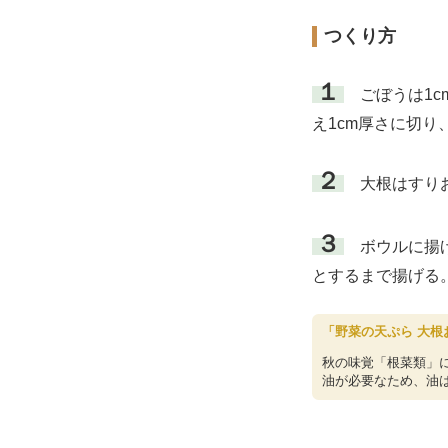
つくり方
１
ごぼうは1c
え1cm厚さに切
２
大根はすりお
３
ボウルに揚げ
とするまで揚げる
「野菜の天ぷら 大根
秋の味覚「根菜類」
油が必要なため、油