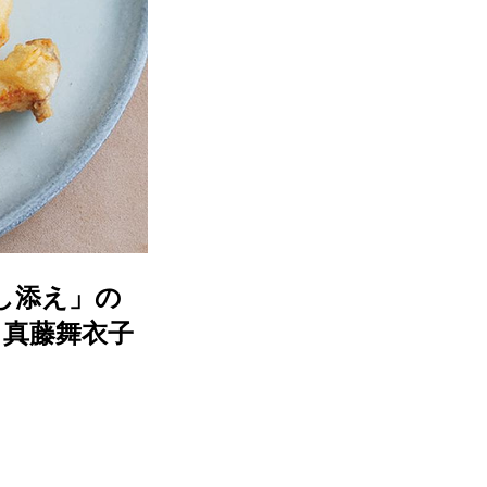
し添え」の
・真藤舞衣子