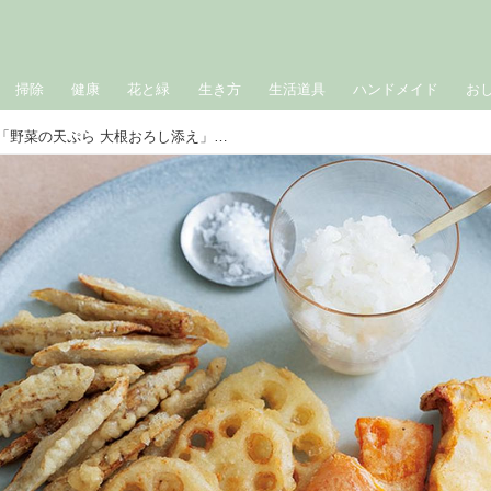
掃除
健康
花と緑
生き方
生活道具
ハンドメイド
お
40歳からの“若返り”レシピ「野菜の天ぷら 大根おろし添え」のつくり方。よくかんで、腸内環境を整える／料理家・真藤舞衣子さん