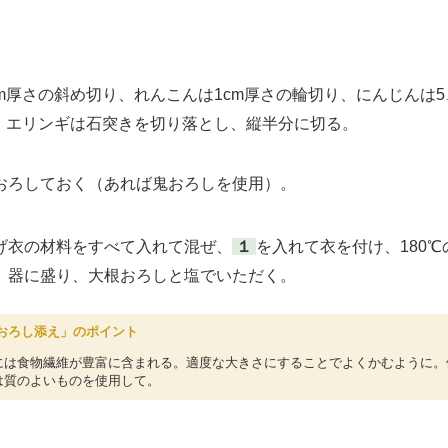
m厚さの斜め切り、れんこんは1cm厚さの輪切り、にんじんは5
り、エリンギは石突きを切り落とし、縦半分に切る。
ろしておく（あれば鬼おろしを使用）。
衣の材料をすべて入れて混ぜ、
１
を入れて衣を付け、180
。器に盛り、大根おろしと塩でいただく。
おろし添え」のポイント
には食物繊維が豊富に含まれる。適度な大きさにすることでよくかむように。
は質のよいものを使用して。