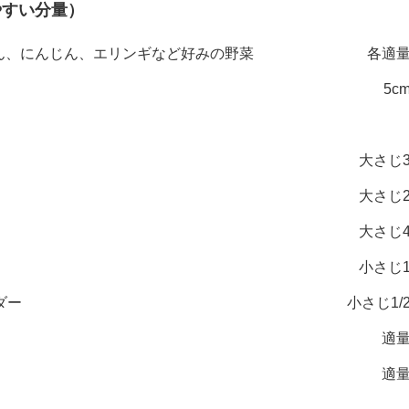
やすい分量）
こん、にんじん、エリンギなど好みの野菜
各適
5c
大さじ
大さじ
大さじ
小さじ
ダー
小さじ1/
適
適