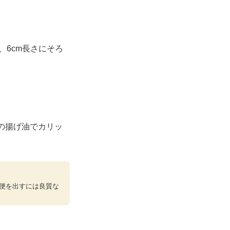
、6cm長さにそろ
℃の揚げ油でカリッ
便を出すには良質な