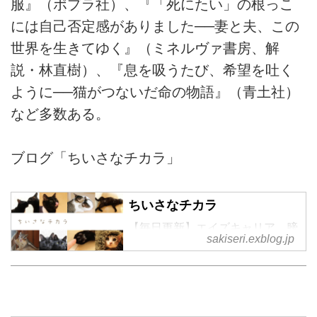
服』（ポプラ社）、『「死にたい」の根っこ
には自己否定感がありました──妻と夫、この
世界を生きてゆく』（ミネルヴァ書房、解
説・林直樹）、『息を吸うたび、希望を吐く
ように──猫がつないだ命の物語』（青土社）
など多数ある。
ブログ「ちいさなチカラ」
ちいさなチカラ
【毎日更新】エイズキャリア、膀
sakiseri.exblog.jp
胱麻痺、甲状腺機能亢進症を含
む、黒猫・キジ白・ハチワレのご
きげんさん日記