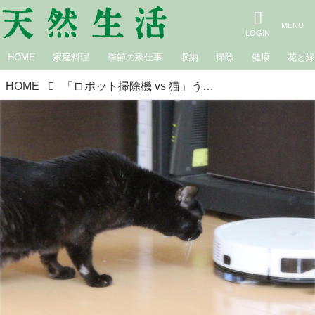
HOME
家庭料理
季節の家仕事
収納
掃除
健康
花と
HOME
「ロボット掃除機 vs 猫」うまく共存できる？ 多頭飼いのわが家の場合｜生きづらい世界で、猫が教えてくれたこと／咲セリ