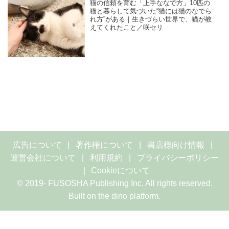
猫の信頼を育む「上手ななで方」10匹の
猫と暮らして気づいた“猫には猫のなでら
れ方”がある｜生きづらい世界で、猫が教
えてくれたこと／咲セリ
広告について
著作権について
書店様向け情報
運営会社について
利用規約
プライバシーポリシー
Cookieについて
© 2019- FUSOSHA Publishing Inc. All rights reserved.
Built on
the dino platform
.