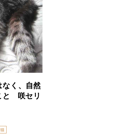
はなく、自然
こと 咲セリ
猫