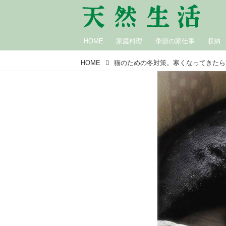
HOME
家庭料理
季節の家仕事
収納
HOME