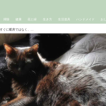
掃除
健康
花と緑
生き方
生活道具
ハンドメイド
お
猫のための冬対策。寒くなってきたらすぐに暖房ではなく、自然の温もりを｜生きづらい世界で、猫が教えてくれたこと 咲セリ