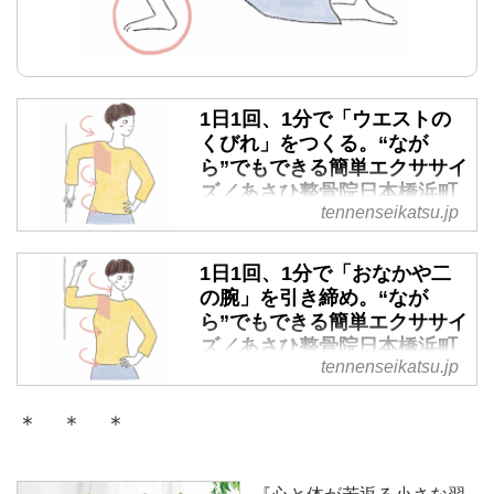
1日1回、1分で「ウエストの
くびれ」をつくる。“なが
ら”でもできる簡単エクササイ
ズ／あさひ整骨院日本橋浜町
tennenseikatsu.jp
院・今村匡子さん - 天然生活
web
1日1回、1分で「おなかや二
姿勢改善や不調緩和の施術が人気
の腕」を引き締め。“なが
のあさひ整骨院日本橋浜町院・今
ら”でもできる簡単エクササイ
村匡子さんに、脂肪が燃えやすい
ズ／あさひ整骨院日本橋浜町
体をつくる1日1回、1分の簡単エ
tennenseikatsu.jp
院・今村匡子さん - 天然生活
クササイズを教わります。今回
web
は、縮こまりがちな大胸筋などを
＊ ＊ ＊
刺激する「腕ねじ胸のばし（内ね
姿勢改善や不調緩和の施術が人気
じり）」。負荷が軽いので、ぜひ
のあさひ整骨院日本橋浜町院・今
トライしてみてください。
村匡子さんに、脂肪が燃えやすい