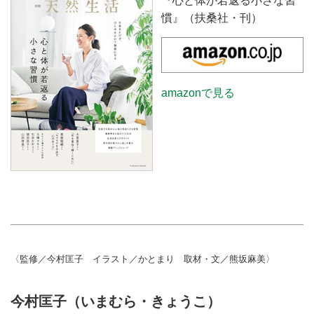
『心と体が若返る小さな習
（『天然生活』2022年4月号掲
体をつくる1日1回、1分の簡単エ
慣』（扶桑社・刊）
載）
クササイズを教わります。今回
は、肩甲骨まわりや胸まわりを刺
激する「腕ねじ胸のばし（外ねじ
り）」。負荷が軽いので、ぜひト
ライしてみてください。 （『天
amazonで見る
然生活』2022年4月号掲載）
〈監修／今村匡子 イラスト／かとまり 取材・文／熊坂麻美〉
今村匡子（いまむら・きょうこ）