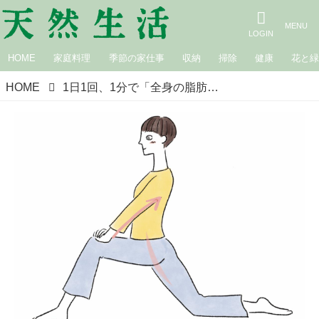
HOME
家庭料理
季節の家仕事
収納
掃除
健康
花と
HOME
1日1回、1分で「全身の脂肪」を燃焼する“ながら”でもできる簡単エクササイズ／あさひ整骨院日本橋浜町院・今村匡子さん