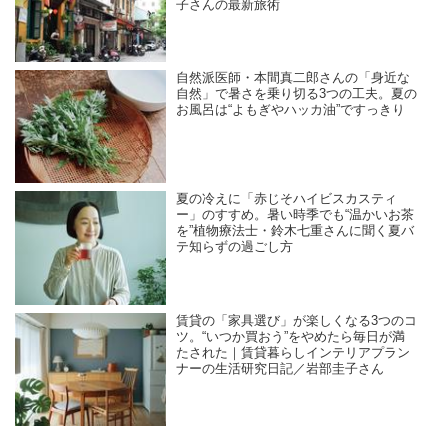
子さんの最新旅術
自然派医師・本間真二郎さんの「身近な
自然」で暑さを乗り切る3つの工夫。夏の
お風呂は“よもぎやハッカ油”ですっきり
夏の冷えに「赤じそハイビスカスティ
ー」のすすめ。暑い時季でも“温かいお茶
を”植物療法士・鈴木七重さんに聞く夏バ
テ知らずの過ごし方
賃貸の「家具選び」が楽しくなる3つのコ
ツ。“いつか買おう”をやめたら毎日が満
たされた｜賃貸暮らしインテリアプラン
ナーの生活研究日記／岩部圭子さん