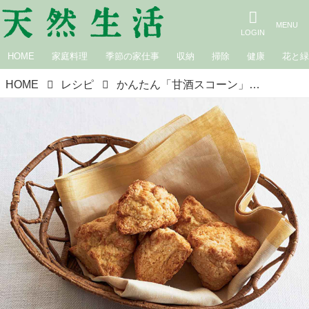
HOME
家庭料理
季節の家仕事
収納
掃除
健康
花と
HOME
レシピ
かんたん「甘酒スコーン」のつくり方。体にうれしい“甘酒”のお菓子／菓子研究家・高吉洋江さん