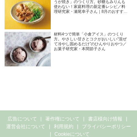
うが焼き」のつくり方。砂糖もみりんも
使わない！家庭料理の新定番レシピ／料
理研究家・瀬尾幸子さん｜8月のおすすめ
記事
材料4つで簡単「小倉アイス」のつくり
方。やさしい甘さとコクがおいしい“混ぜ
て冷やし固めるだけ”のひんやりおやつ／
お菓子研究家・本間節子さん
広告について
著作権について
書店様向け情報
運営会社について
利用規約
プライバシーポリシー
Cookieについて