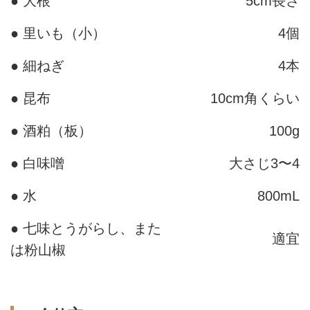
● 大根
5cm長さ
● 里いも（小）
4個
● 細ねぎ
4本
● 昆布
10cm角くらい
● 酒粕（板）
100g
● 白味噌
大さじ3〜4
● 水
800mL
● 七味とうがらし、また
適宜
は粉山椒