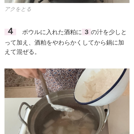
アクをとる
４
ボウルに入れた酒粕に
３
の汁を少しと
って加え、酒粕をやわらかくしてから鍋に加
えて混ぜる。