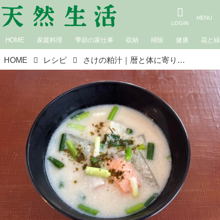
HOME
家庭料理
季節の家仕事
収納
掃除
健康
花と
HOME
レシピ
さけの粕汁｜暦と体に寄り添う、旬の養生スープ／荒木典子