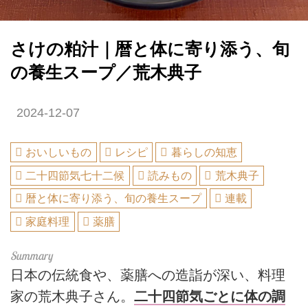
さけの粕汁｜暦と体に寄り添う、旬
の養生スープ／荒木典子
2024-12-07
おいしいもの
レシピ
暮らしの知恵
二十四節気七十二候
読みもの
荒木典子
暦と体に寄り添う、旬の養生スープ
連載
家庭料理
薬膳
日本の伝統食や、薬膳への造詣が深い、料理
家の荒木典子さん。
二十四節気ごとに体の調