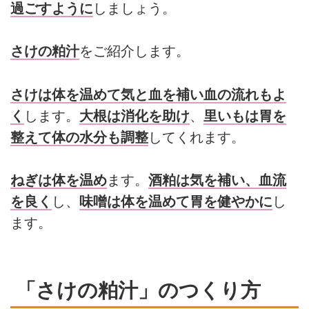
過ごすように
しましょう。
さけの粕汁
をご紹介します。
さけは体を温めて気と血を補い血の流れもよ
く
します。
大根は消化を助け
、
里いもは胃を
整えて体の水分も調整
してくれます。
ねぎは体を温め
ます。
酒粕は気を補い、血流
を良く
し、
味噌は体を温めて胃を健やかに
し
ます。
「さけの粕汁」のつくり方