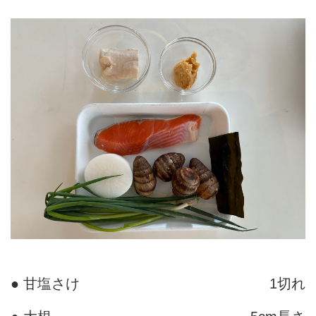
● 甘塩さけ
1切れ