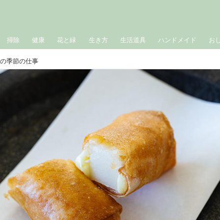
掃除
健康
花と緑
生き方
生活道具
ハンドメイド
お
子の季節の仕事