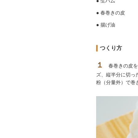
● 生ハム
● 春巻きの皮
● 揚げ油
つくり方
１
春巻きの皮を
ズ、縦半分に切っ
粉（分量外）で巻