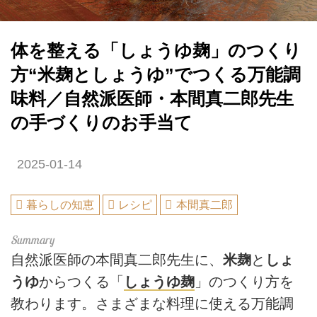
体を整える「しょうゆ麹」のつくり
方“米麹としょうゆ”でつくる万能調
味料／自然派医師・本間真二郎先生
の手づくりのお手当て
2025-01-14
暮らしの知恵
レシピ
本間真二郎
自然派医師の本間真二郎先生に、
米麹
と
しょ
うゆ
からつくる「
しょうゆ麹
」のつくり方を
教わります。さまざまな料理に使える万能調