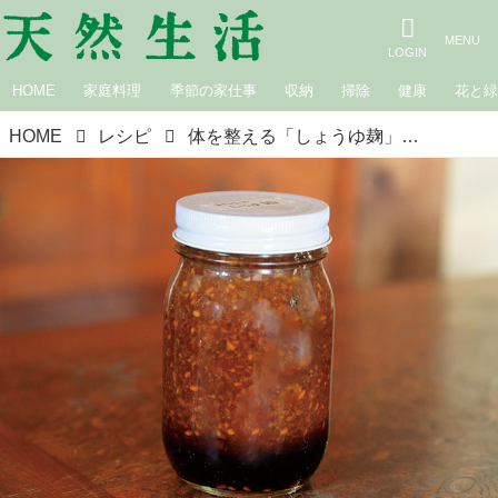
HOME
家庭料理
季節の家仕事
収納
掃除
健康
花と
HOME
レシピ
体を整える「しょうゆ麹」のつくり方“米麹としょうゆ”でつくる万能調味料／自然派医師・本間真二郎先生の手づくりのお手当て