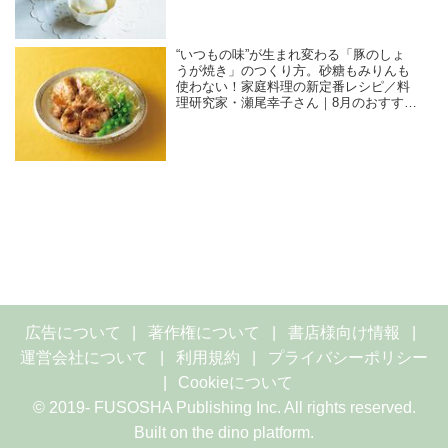
“いつもの味”が生まれ変わる「豚のしょ
うが焼き」のつくり方。砂糖もみりんも
使わない！家庭料理の新定番レシピ／料
理研究家・瀬尾幸子さん｜8月のおすすめ
記事
広告について
著作権について
書店様向け情報
運営会社について
利用規約
プライバシーポリシー
Cookieについて
© 2019- FUSOSHA Publishing Inc. All rights reserved.
Built on
the dino platform
.