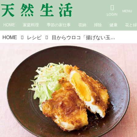
HOME
家庭料理
季節の家仕事
収納
掃除
健康
花と
HOME
レシピ
目からウロコ「揚げない玉子フライ」のつくり方。フライパンでかんたん！ お弁当が楽しくなる“たまご”のおかず／料理研究家・枝元なほみさん