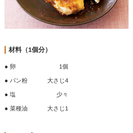
材料（1個分）
● 卵
1個
● パン粉
大さじ4
● 塩
少々
● 菜種油
大さじ1