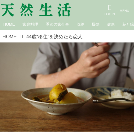
HOME
家庭料理
季節の家仕事
収納
掃除
健康
花と
HOME
44歳“移住”を決めたら恋人ができました。偶然が必然になっていく｜あたらしい自分に出会う移住のはなし 藤原奈緒