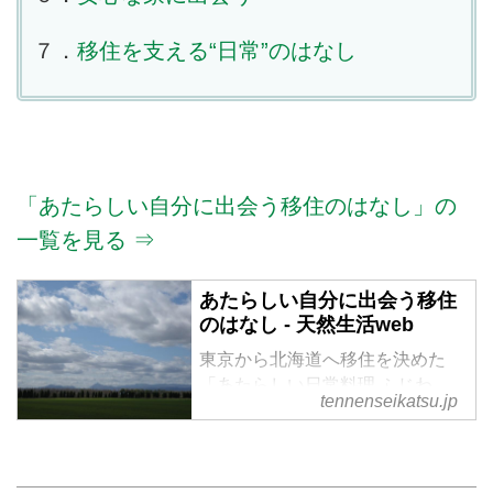
７．
移住を支える“日常”のはなし
「あたらしい自分に出会う移住のはなし」の
一覧を見る ⇒
あたらしい自分に出会う移住
のはなし - 天然生活web
東京から北海道へ移住を決めた
「あたらしい日常料理 ふじわ
tennenseikatsu.jp
ら」の藤原奈緒さん。今ある肩書
きにとらわれず、自分らしく軽や
かに生きる。人生の転機を迎え、
あたらしい自分に出逢っていく冒