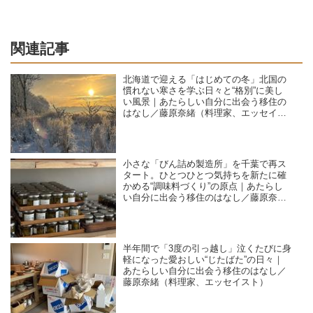
関連記事
北海道で迎える「はじめての冬」北国の
慣れない寒さを学ぶ日々と“格別”に美し
い風景｜あたらしい自分に出会う移住の
はなし／藤原奈緒（料理家、エッセイス
ト）
小さな「びん詰め製造所」を千葉で再ス
タート。ひとつひとつ気持ちを新たに確
かめる“調味料づくり”の原点｜あたらし
い自分に出会う移住のはなし／藤原奈緒
（料理家、エッセイスト）
半年間で「3度の引っ越し」泣くたびに身
軽になった愛おしい“じたばた”の日々｜
あたらしい自分に出会う移住のはなし／
藤原奈緒（料理家、エッセイスト）