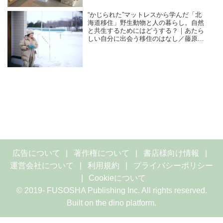
“かじられた”マットレスから学んだ「北
海道移住」野生動物と人の暮らし。自然
と共生するためにはどうする？｜あたら
しい自分に出会う移住のはなし／藤原奈
緒（料理家、エッセイスト）
広告について
著作権について
書店様向け情報
運営会社について
利用規約
プライバシーポリシー
Cookieについて
© 2019- FUSOSHA Publishing Inc. All rights reserved.
Built on
the dino platform
.