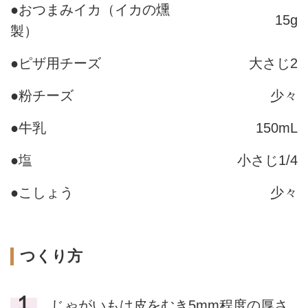
●おつまみイカ（イカの燻
15g
製）
●ピザ用チーズ
大さじ2
●粉チーズ
少々
●牛乳
150mL
●塩
小さじ1/4
●こしょう
少々
つくり方
１
じゃがいもは皮をむき5mm程度の厚さ