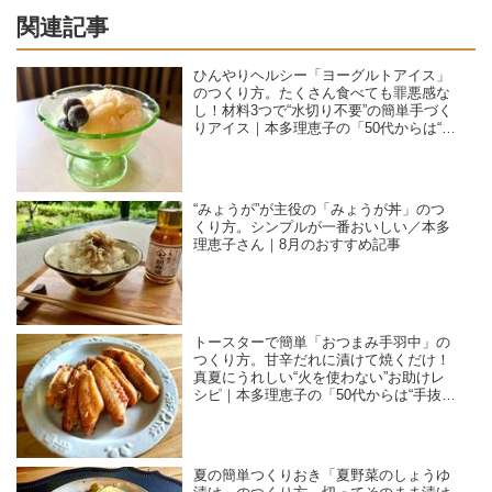
関連記事
ひんやりヘルシー「ヨーグルトアイス」
のつくり方。たくさん食べても罪悪感な
し！材料3つで“水切り不要”の簡単手づく
りアイス｜本多理恵子の「50代からは“手
抜き”と“息抜き”」
“みょうが”が主役の「みょうが丼」のつ
くり方。シンプルが一番おいしい／本多
理恵子さん｜8月のおすすめ記事
トースターで簡単「おつまみ手羽中」の
つくり方。甘辛だれに漬けて焼くだけ！
真夏にうれしい“火を使わない”お助けレ
シピ｜本多理恵子の「50代からは“手抜
き”と“息抜き”」
夏の簡単つくりおき「夏野菜のしょうゆ