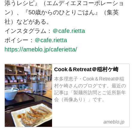
添うレシピ』（エムディエヌコーポレーショ
ン）、『50歳からのひとりごはん』（集英
社）などがある。
インスタグラム：
＠cafe.rietta
ボイシー：
＠cafe.rietta
https://ameblo.jp/caferietta/
Cook＆Retreat＠稲村ケ崎
本多理恵子・Cook＆Retreat＠稲
村ケ崎さんのブログです。最近の
記事は「製麺所訪問とご近所新年
会（画像あり）」です。
ameblo.jp