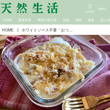
HOME
家庭料理
季節の家仕事
収納
掃除
健康
花と
HOME
ホワイトソース不要「おつまみイカとじゃがいものグラタン」｜本多理恵子「50代からは“手抜き”と“息抜き”」