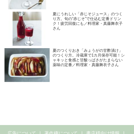
夏にうれしい「赤じそジュース」のつく
り方。旬の“赤じそ”で仕込む定番ドリン
ク！疲労回復にも／料理家・真藤舞衣子
さん
夏のつくりおき「みょうがの甘酢漬け」
のつくり方。冷蔵庫で1カ月保存可能！シ
ャキッと食感と甘酸っぱさがたまらない
薬味の定番／料理家・真藤舞衣子さん
広告について
著作権について
書店様向け情報