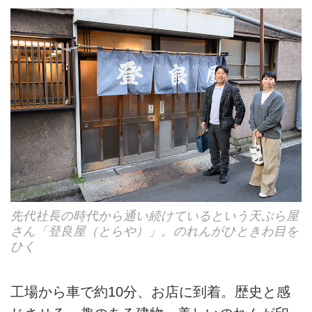
先代社長の時代から通い続けているという天ぷら屋
さん「登良屋（とらや）」。のれんがひときわ目を
ひく
工場から車で約10分、お店に到着。歴史と感