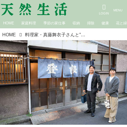
HOME
家庭料理
季節の家仕事
収納
掃除
健康
花と
HOME
料理家・真藤舞衣子さんと‟取材のあと”のお楽しみ。こだわりの天ぷら屋「登良屋（とらや）」で‟極上ごま油”の天ぷらランチを堪能