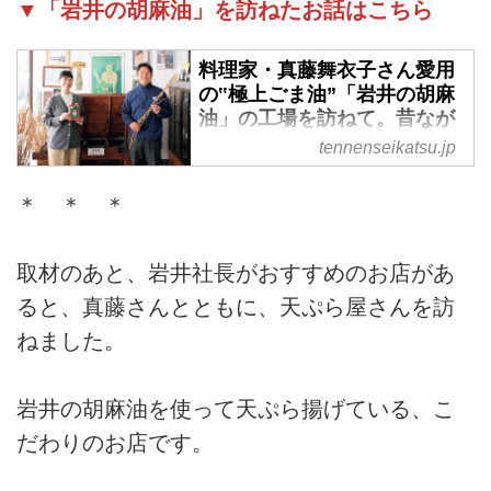
▼「岩井の胡麻油」を訪ねたお話はこちら
料理家・真藤舞衣子さん愛用
の‟極上ごま油”「岩井の胡麻
油」の工場を訪ねて。昔なが
らの製法を守る‟匠の技”を拝
tennenseikatsu.jp
見 - 天然生活web
天然生活3月号では、料理家・真
＊ ＊ ＊
藤舞衣子さんが愛用しているごま
油、「岩井の胡麻油」の工場を訪
取材のあと、岩井社長がおすすめのお店があ
ねました。いまもなお、伝統的な
製法でつくられているという「岩
ると、真藤さんとともに、天ぷら屋さんを訪
井の胡麻油」のおいしさの理由と
ねました。
は？ ごま油のおいしさが引き立
つ「赤大根のナムル」のつくり方
もご紹介します。
岩井の胡麻油を使って天ぷら揚げている、こ
だわりのお店です。