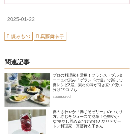
2025-01-22
読みもの
真藤舞衣子
関連記事
プロの料理家も愛用！フランス・ブルタ
ーニュの恵み「ゲランドの塩」で楽しむ
夏レシピ3選。素材の味が引き立つ“使い
分け”のコツも
夏のさわやか「赤じそゼリー」のつくり
方。赤じそジュースで簡単！色鮮やか
な“冷やし固めるだけ”のひんやりデザー
ト／料理家・真藤舞衣子さん