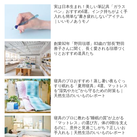
実は日本生まれ！美しい筆記具「ガラス
ペン」おすすめ6選。インク持ちがよく手
入れも簡単な“書き疲れしない”アイテム
｜いいモノあうモノ
創業92年「野田琺瑯」83歳の“部長”野田
善子さんに聞く、長く愛される琺瑯づく
りとおすすめ道具たち
寝具のプロおすすめ！蒸し暑い夜もぐっ
すり眠れる「夏用寝具」4選。マットレス
を“湿気やカビ”から守るための対策も｜
天然生活のいいものレポート
寝具のプロに教わる“睡眠の質”が上がる
「マットレス」の選び方。体の9割を支え
るのに、意外と見過ごしがち？正しいお
手入れも｜天然生活のいいものレポート