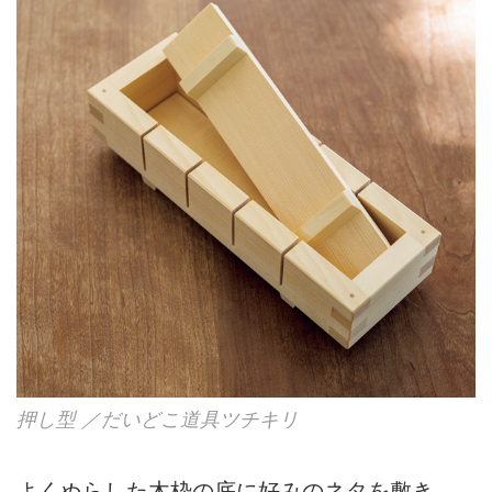
押し型 ／だいどこ道具ツチキリ
よくぬらした木枠の底に好みのネタを敷き、