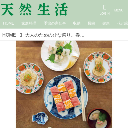
HOME
家庭料理
季節の家仕事
収納
掃除
健康
花と
HOME
大人のためのひな祭り。春の節句の“食卓”を特別なものにした、とある「道具」とは？／だいどこ道具ツチキリ・土切敬子さん