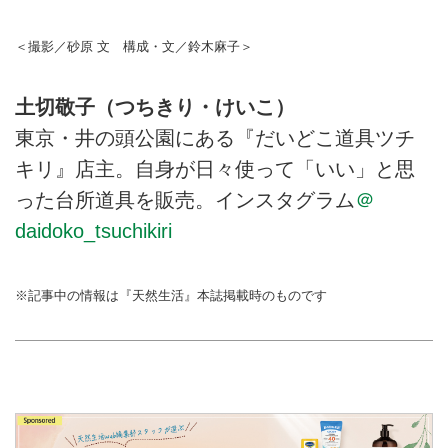
＜撮影／砂原 文 構成・文／鈴木麻子＞
土切敬子（つちきり・けいこ）
東京・井の頭公園にある『だいどこ道具ツチ
キリ』店主。自身が日々使って「いい」と思
った台所道具を販売。インスタグラム
＠
daidoko_tsuchikiri
※記事中の情報は『天然生活』本誌掲載時のものです