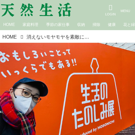
HOME
家庭料理
季節の家仕事
収納
掃除
健康
花と
HOME
消えないモヤモヤを素敵にリフレッシュ。ほぼ日さんの「生活のたのしみ展」に行ってきました｜白鳥久美子の手作り暮らし