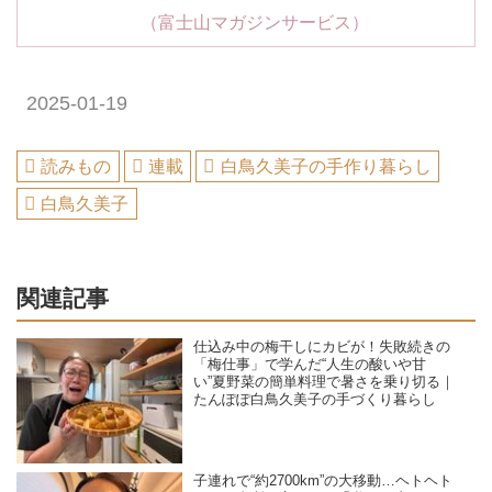
（富士山マガジンサービス）
2025-01-19
読みもの
連載
白鳥久美子の手作り暮らし
白鳥久美子
関連記事
仕込み中の梅干しにカビが！失敗続きの
「梅仕事」で学んだ“人生の酸いや甘
い”夏野菜の簡単料理で暑さを乗り切る｜
たんぽぽ白鳥久美子の手づくり暮らし
子連れで“約2700km”の大移動…ヘトヘト