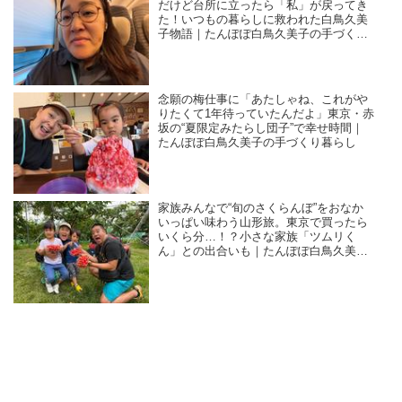
だけど台所に立ったら「私」が戻ってき
た！いつもの暮らしに救われた白鳥久美
子物語｜たんぽぽ白鳥久美子の手づくり
暮らし
念願の梅仕事に「あたしゃね、これがや
りたくて1年待っていたんだよ」東京・赤
坂の“夏限定みたらし団子”で幸せ時間｜
たんぽぽ白鳥久美子の手づくり暮らし
家族みんなで“旬のさくらんぼ”をおなか
いっぱい味わう山形旅。東京で買ったら
いくら分…！？小さな家族「ツムリく
ん」との出合いも｜たんぽぽ白鳥久美子
の手づくり暮らし