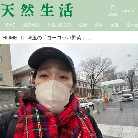
HOME
家庭料理
季節の家仕事
収納
掃除
健康
花と
HOME
埼玉の「ヨーロッパ野菜」でパリ気分｜白鳥久美子の手作り暮らし