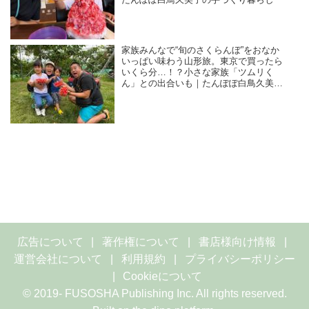
たんぽぽ白鳥久美子の手づくり暮らし
家族みんなで“旬のさくらんぼ”をおなか
いっぱい味わう山形旅。東京で買ったら
いくら分…！？小さな家族「ツムリく
ん」との出合いも｜たんぽぽ白鳥久美子
の手づくり暮らし
広告について
著作権について
書店様向け情報
運営会社について
利用規約
プライバシーポリシー
Cookieについて
© 2019- FUSOSHA Publishing Inc. All rights reserved.