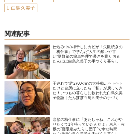
白鳥久美子
関連記事
仕込み中の梅干しにカビが！失敗続きの
「梅仕事」で学んだ“人生の酸いや甘
い”夏野菜の簡単料理で暑さを乗り切る｜
たんぽぽ白鳥久美子の手づくり暮らし
子連れで“約2700km”の大移動…ヘトヘト
だけど台所に立ったら「私」が戻ってき
た！いつもの暮らしに救われた白鳥久美
子物語｜たんぽぽ白鳥久美子の手づくり
暮らし
念願の梅仕事に「あたしゃね、これがや
りたくて1年待っていたんだよ」東京・赤
坂の“夏限定みたらし団子”で幸せ時間｜