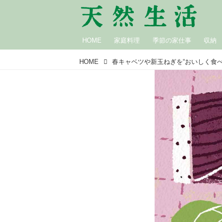
HOME
家庭料理
季節の家仕事
収納
HOME