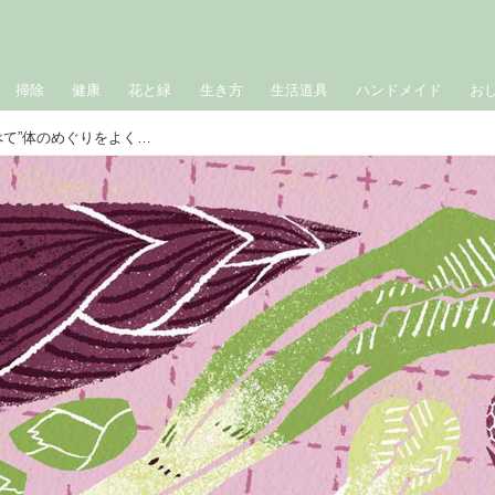
掃除
健康
花と緑
生き方
生活道具
ハンドメイド
お
春キャベツや新玉ねぎを“おいしく食べて”体のめぐりをよく。医師に教わる「春」の毒出し健康法／工藤内科院長・工藤孝文先生