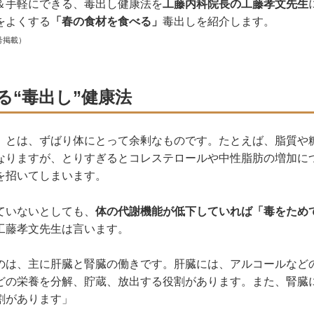
＆手軽にできる、毒出し健康法を
工藤内科院長の工藤孝文先生
をよくする
「春の食材を食べる」
毒出しを紹介します。
号掲載）
る“毒出し”健康法
」とは、ずばり体にとって余剰なものです。たとえば、脂質や
なりますが、とりすぎるとコレステロールや中性脂肪の増加に
を招いてしまいます。
ていないとしても、
体の代謝機能が低下していれば「毒をため
工藤孝文先生は言います。
のは、主に肝臓と腎臓の働きです。肝臓には、アルコールなど
どの栄養を分解、貯蔵、放出する役割があります。また、腎臓
割があります」