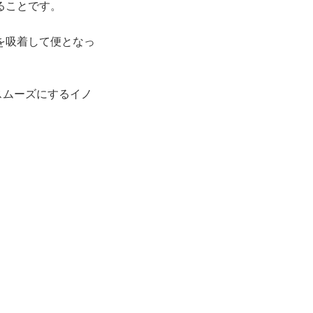
ることです。
を吸着して便となっ
スムーズにするイノ