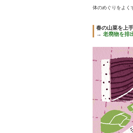
体のめぐりをよく
春の山菜を上
→
老廃物を排