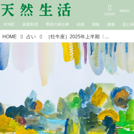
HOME
家庭料理
季節の家仕事
収納
掃除
健康
花と
HOME
占い
［牡牛座］2025年上半期〈4月・5月・6月〉の星読み｜suuuiの星の道しるべ・星座別占い