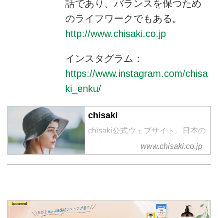
話であり、バランスを保つため
のライフワークでもある。
http://www.chisaki.co.jp
インスタグラム：
https://www.instagram.com/chisa
ki_enku/
chisaki
chisaki公式ウェブサイト。日本の
職人の技術、志の高さ、心遣いな
www.chisaki.co.jp
どに共感し、日本製に重きを置き
2016SSコレクションより、
「chisaki」の名で、ブランドをス
タート。