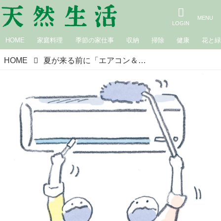
HOME
家庭料理
季節の家仕事
収納
掃除
健康
花と
HOME
夏が来る前に「エアコン＆扇風機」のナチュラル掃除。自分でできるかんたんお手入れのコツ／ナチュラルクリーニング講師・本橋ひろえさん