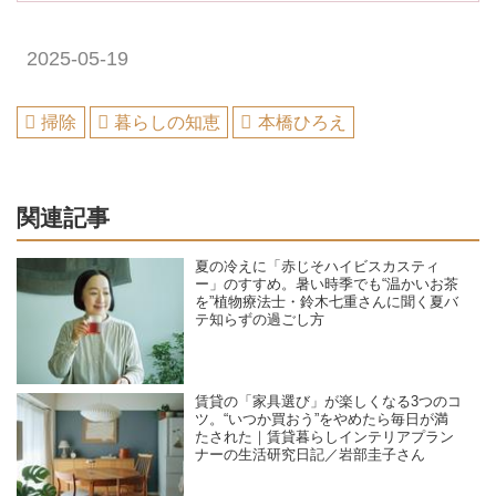
2025-05-19
掃除
暮らしの知恵
本橋ひろえ
関連記事
夏の冷えに「赤じそハイビスカスティ
ー」のすすめ。暑い時季でも“温かいお茶
を”植物療法士・鈴木七重さんに聞く夏バ
テ知らずの過ごし方
賃貸の「家具選び」が楽しくなる3つのコ
ツ。“いつか買おう”をやめたら毎日が満
たされた｜賃貸暮らしインテリアプラン
ナーの生活研究日記／岩部圭子さん