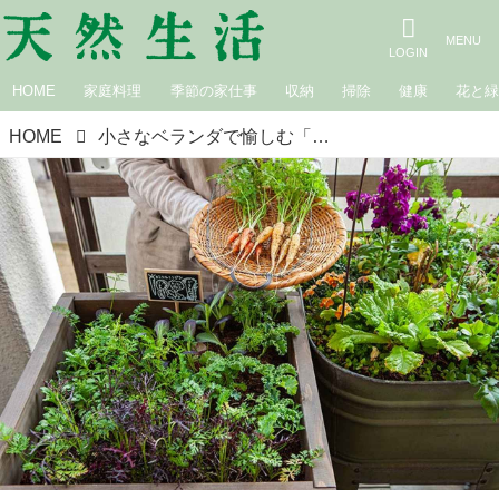
HOME
家庭料理
季節の家仕事
収納
掃除
健康
花と
HOME
小さなベランダで愉しむ「寄せ植え菜園」づくり、5つのポイント。コンテナひとつで“野菜も花もハーブも”一緒に育てる／たなかやすこさん