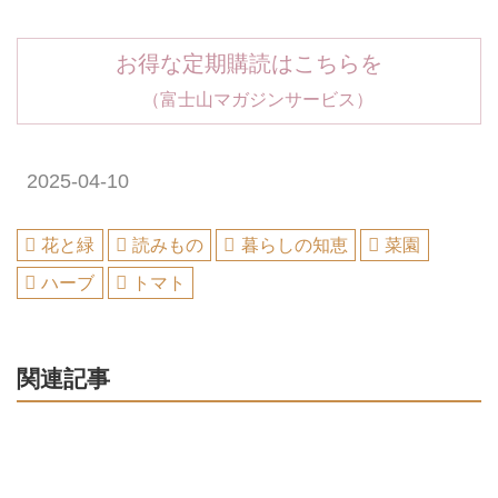
お得な定期購読はこちらを
（富士山マガジンサービス）
2025-04-10
花と緑
読みもの
暮らしの知恵
菜園
ハーブ
トマト
関連記事
植物療法士に聞く夏の体が整う「ハーブ
や野菜」の取り入れ方。とれたてハーブ
はティーソーダに、鮮やかな野菜を“バラ
ンスよく”／鈴木七重さん