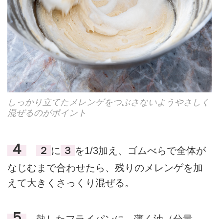
しっかり立てたメレンゲをつぶさないようやさしく
混ぜるのがポイント
４
２
に
３
を1/3加え、ゴムべらで全体が
なじむまで合わせたら、残りのメレンゲを加
えて大きくさっくり混ぜる。
５