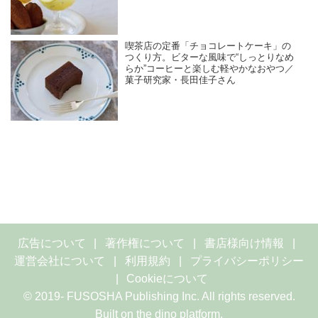
喫茶店の定番「チョコレートケーキ」の
つくり方。ビターな風味で“しっとりなめ
らか”コーヒーと楽しむ軽やかなおやつ／
菓子研究家・長田佳子さん
広告について
著作権について
書店様向け情報
運営会社について
利用規約
プライバシーポリシー
Cookieについて
© 2019- FUSOSHA Publishing Inc. All rights reserved.
Built on
the dino platform
.