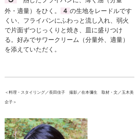
熱したフライパンに、薄く油（分量
外・適量）をひく。
４
の生地をレードルです
くい、フライパンにふわっと流し入れ、弱火
で片面ずつじっくりと焼き、皿に盛りつけ
る。好みでサワークリーム（分量外、適量）
を添えていただく。
＜料理・スタイリング／長田佳子 撮影／在本彌生 取材・文／玉木美
企子＞