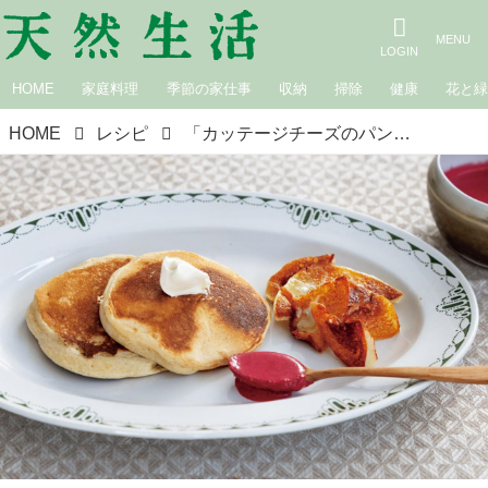
HOME
家庭料理
季節の家仕事
収納
掃除
健康
花と
HOME
レシピ
「カッテージチーズのパンケーキ」のつくり方。おだやかな“リトアニアの朝ごはん”を自宅で／菓子研究家・長田佳子さん