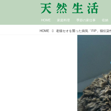
HOME
家庭料理
季節の家仕事
収納
HOME