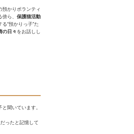
の預かりボランティ
る傍ら、
保護猫活動
る“預かりっ子”た
情の日々
をお話しし
子と聞いています。
匹だったと記憶して