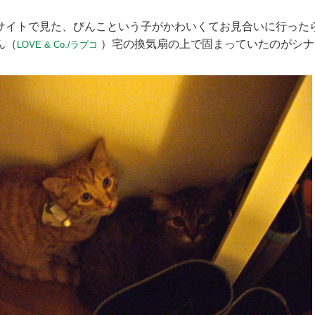
サイトで見た、びんこという子がかわいくてお見合いに行った
ん（
）宅の換気扇の上で固まっていたのがシナ
LOVE & Co./ラブコ