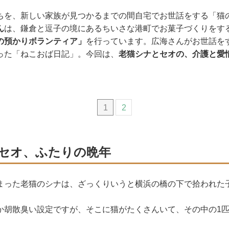
ちを、新しい家族が見つかるまでの間自宅でお世話をする「猫
ん
は、鎌倉と逗子の境にあるちいさな港町でお菓子づくりをす
の預かりボランティア」
を行っています。広海さんがお世話をす
った「ねこおば日記」。今回は、
老猫シナとセオの、介護と愛
1
2
セオ、ふたりの晩年
まった老猫のシナは、ざっくりいうと横浜の橋の下で拾われた
か胡散臭い設定ですが、そこに猫がたくさんいて、その中の1