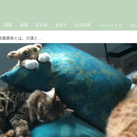
掃除
健康
花と緑
生き方
生活道具
ハンドメイド
お
老猫セオを襲った病気「FIP」猫伝染性腹膜炎とは。介護と愛情の記録｜小禄広海のねこおば日記