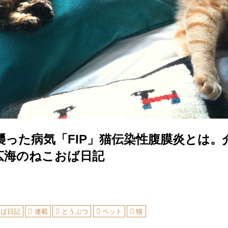
襲った病気「FIP」猫伝染性腹膜炎とは。
広海のねこおば日記
おば日記
連載
どうぶつ
ペット
猫