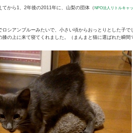
てから1、2年後の2011年に、山梨の団体（
NPO法人リトルキャ
でロシアンブルーみたいで、小さい頃からおっとりとした子で
の膝の上に来て寝てくれました。（まんまと猫に選ばれた瞬間