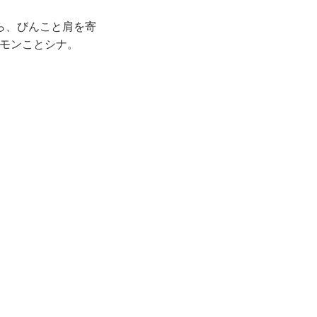
ら、びんこと肩を寄
モンことシナ。