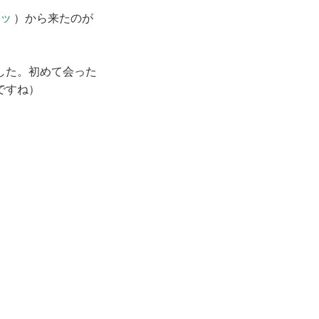
）から来たのが
ッツ
した。初めて会った
ですね）