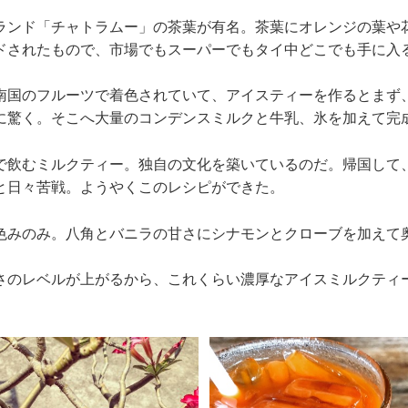
ランド「チャトラムー」の茶葉が有名。茶葉にオレンジの葉や
ドされたもので、市場でもスーパーでもタイ中どこでも手に入
南国のフルーツで着色されていて、アイスティーを作るとまず
に驚く。そこへ大量のコンデンスミルクと牛乳、氷を加えて完
で飲むミルクティー。独自の文化を築いているのだ。帰国して
と日々苦戦。ようやくこのレシピができた。
色みのみ。八角とバニラの甘さにシナモンとクローブを加えて
さのレベルが上がるから、これくらい濃厚なアイスミルクティ