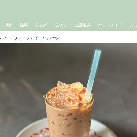
掃除
健康
花と緑
生き方
生活道具
ハンドメイド
お
タイの“濃厚”アイスミルクティー「チャーノムイェン」のつくり方 。コクのある甘さとスパイスの香りがクセになる／チャイ専門店ミミロータス・吉池浩美さん