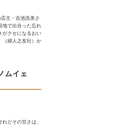
の店主・吉池浩美さ
現地で出合った忘れ
さがクセになるおい
』（婦人之友社）か
ノムイェ
けれどその甘さは、