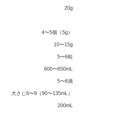
20g
4〜5個（5g）
10〜15g
5〜6粒
600〜650mL
ス
5〜6滴
ク
大さじ6〜9（90〜135mL）
200mL