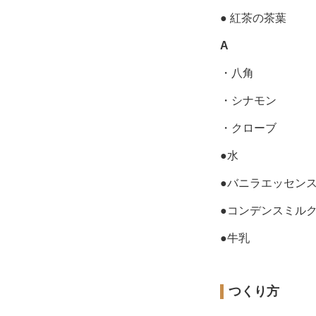
● 紅茶の茶葉
A
・八角
・シナモン
・クローブ
●水
●バニラエッセン
●コンデンスミル
●牛乳
つくり方