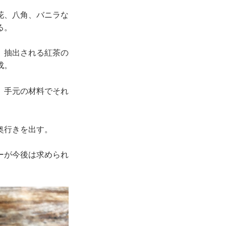
花、八角、バニラな
る。
、抽出される紅茶の
成。
、手元の材料でそれ
奥行きを出す。
ーが今後は求められ