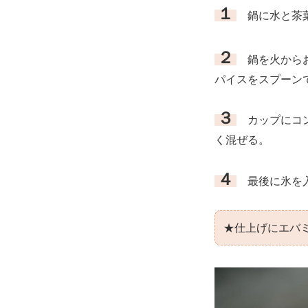
１
鍋に水と茶葉
２
鍋を火からお
パイスをスプーン
３
カップにコン
く混ぜる。
４
最後に氷を
★仕上げにエバ