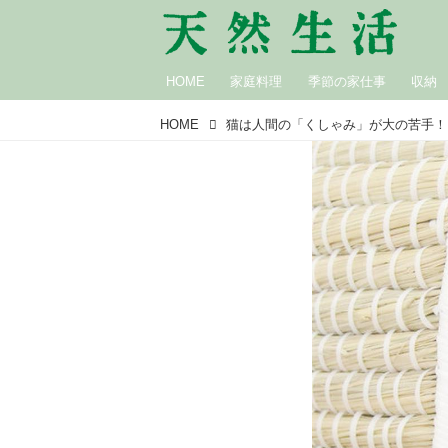
HOME
家庭料理
季節の家仕事
収納
HOME