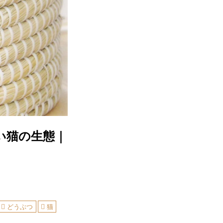
い猫の生態｜
どうぶつ
猫