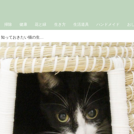
掃除
健康
花と緑
生き方
生活道具
ハンドメイド
お
猫は人間の「くしゃみ」が大の苦手！ 知っておきたい猫の生態｜生きづらい世界で、猫が教えてくれたこと 咲セリ