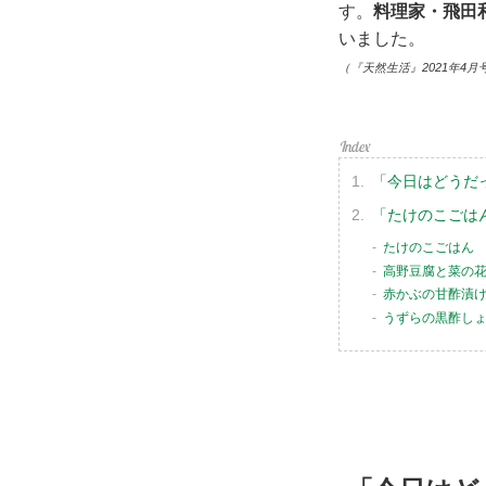
す。
料理家・飛田
いました。
（『天然生活』2021年4月
「今日はどうだ
「たけのこごは
たけのこごはん
高野豆腐と菜の
赤かぶの甘酢漬
うずらの黒酢し