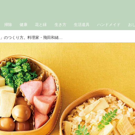
掃除
健康
花と緑
生き方
生活道具
ハンドメイド
お
春の「たけのこごはん弁当」のつくり方。料理家・飛田和緒さんが“娘への思い”を込めてつくる、季節の家族弁当