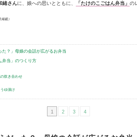
和緒さん
に、娘への思いとともに、
「たけのこごはん弁当」
の
号掲載）
った？」母娘の会話が広がるお弁当
ん弁当」のつくり方
花の炊き合わせ
け
ょうゆ漬け
1
2
3
4