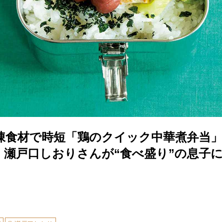
凍食材で時短「鶏のクイック中華煮弁当
・瀬戸口しおりさんが“食べ盛り”の息子