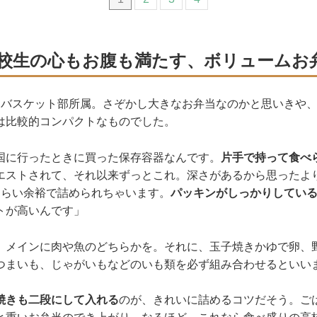
校生の心もお腹も満たす、ボリュームお
、バスケット部所属。さぞかし大きなお弁当なのかと思いきや
は比較的コンパクトなものでした。
国に行ったときに買った保存容器なんです。
片手で持って食べ
エストされて、それ以来ずっとこれ。深さがあるから思ったよ
くらい余裕で詰められちゃいます。
パッキンがしっかりしてい
トが高いんです」
、メインに肉や魚のどちらかを。それに、玉子焼きかゆで卵、
つまいも、じゃがいもなどのいも類を必ず組み合わせるといい
焼きも二段にして入れる
のが、きれいに詰めるコツだそう。ご