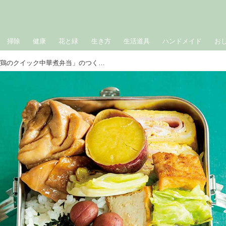
掃除
健康
花と緑
生き方
生活道具
ハンドメイド
お
手づくり冷凍食材で時短「鶏のクイック中華煮弁当」のつくり方。料理家・瀬戸口しおりさんが“食べ盛り”の息子につくる愛情弁当