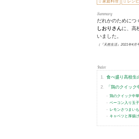
家庭料理
レシ
だれかのためにつ
しおりさん
に、高
いました。
（『天然生活』2021年4月
食べ盛り高校生
「鶏のクイック
鶏のクイック中
ベーコン入り玉
レモンさつまい
キャベツと厚揚