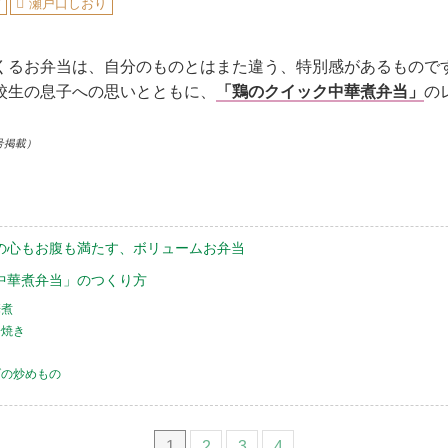
ピ
瀬戸口しおり
くるお弁当は、自分のものとはまた違う、特別感があるもので
校生の息子への思いとともに、
「鶏のクイック中華煮弁当」
の
号掲載）
の心もお腹も満たす、ボリュームお弁当
中華煮弁当」のつくり方
華煮
子焼き
も
げの炒めもの
1
2
3
4