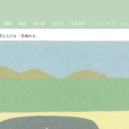
掃除
健康
花と緑
生き方
生活道具
ハンドメイド
お
禅に学ぶ“持たない暮らし”の智慧。必要なものを「見極める心」の育て方／曹洞宗徳雄山建功寺住職・枡野俊明さん