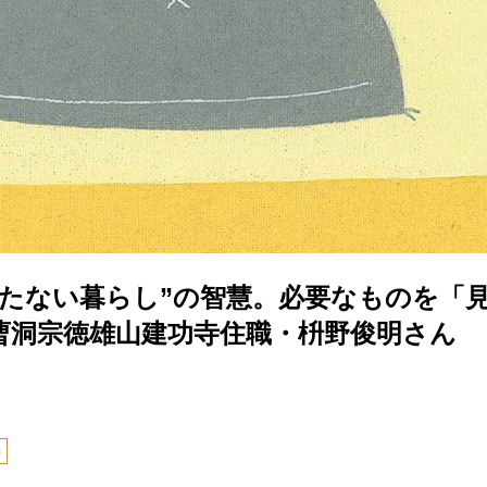
持たない暮らし”の智慧。必要なものを「
曹洞宗徳雄山建功寺住職・枡野俊明さん
の