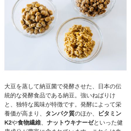
大豆を蒸して納豆菌で発酵させた、日本の伝
統的な発酵食品である納豆。強いねばりけ
と、独特な風味が特徴です。発酵によって栄
養価が高まり、
タンパク質
のほか、
ビタミン
K2
や
食物繊維
、
ナットウキナーゼ
といった健