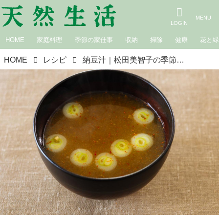
HOME
家庭料理
季節の家仕事
収納
掃除
健康
花と
HOME
レシピ
納豆汁｜松田美智子の季節の仕事