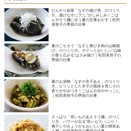
ひんやり副菜「なすの揚げ煮」のつくり
方。揚げなすに“だし”がしみしみ！ごは
んやそう麺に合う夏の定番おかず｜松田
美智子の季節の仕事
夏のごちそう「なすと豚ひき肉の山椒揚
げ」のつくり方。サクッとおいしい“山椒
の香り広がる”はさみ揚げ｜松田美智子の
季節の仕事
夏のお漬物「なすの辛子あえ」のつくり
方。ピリッとした辛子の風味＆青じその
香りがやみつき！ごはんや冷ややっこに
｜松田美智子の季節の仕事
さっぱり「長いものあえそう麺」のつく
り方。パワーが出る“長いも”たっぷり！
梅干しやみょうがもおいしい夏の簡単あ
え麺｜松田美智子の季節の仕事