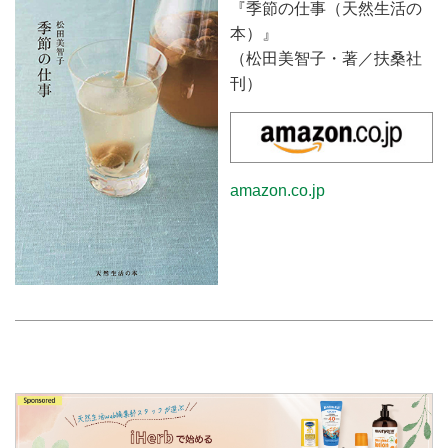
『季節の仕事（天然生活の
本）』
（松田美智子・著／扶桑社
刊）
amazon.co.jp