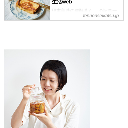
生活web
榎本美沙の発酵暮らし の記事一
tennenseikatsu.jp
覧