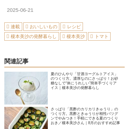
2025-06-21
連載
おいしいもの
レシピ
榎本美沙の発酵暮らし
榎本美沙
トマト
関連記事
夏のひんやり「甘酒ヨーグルトアイス」
のつくり方。濃厚なのにさっぱり！お砂
糖なしで“体にうれしい”簡単手づくりア
イス｜榎本美沙の発酵暮らし
さっぱり「黒酢のカリカリきゅうり」の
つくり方。黒酢ときゅうりが相性バツグ
ンでやみつき！手軽にできる夏のつくり
おき／榎本美沙さん｜8月のおすすめ記事