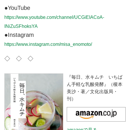
●YouTube
https://www.youtube.com/channel/UCGiEIACoA-
INiZuSFhoksYA
●Instagram
https://www.instagram.com/misa_enomoto/
◇ ◇ ◇
『毎日、水キムチ いちば
ん手軽な乳酸発酵』（榎本
美沙・著／文化出版局・
刊）
amazonで見る