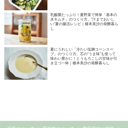
乳酸菌たっぷり！夏野菜で簡単「基本の
水キムチ」のつくり方。“汁までおいし
い”夏の腸活レシピ｜榎本美沙の発酵暮ら
し
夏にうれしい「冷たい塩麹コーンスー
プ」のつくり方。芯の“うま味”も使って
味わい豊かに！とうもろこしの甘味が引
き立つ一杯｜榎本美沙の発酵暮らし