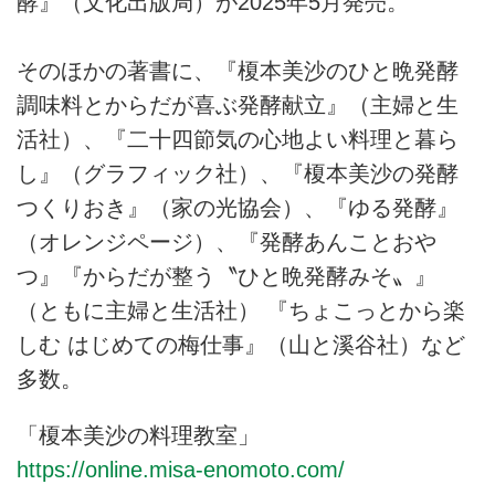
酵』（文化出版局）が2025年5月発売。
そのほかの著書に、『榎本美沙のひと晩発酵
調味料とからだが喜ぶ発酵献立』（主婦と生
活社）、『二十四節気の心地よい料理と暮ら
し』（グラフィック社）、『榎本美沙の発酵
つくりおき』（家の光協会）、『ゆる発酵』
（オレンジページ）、『発酵あんことおや
つ』『からだが整う〝ひと晩発酵みそ〟』
（ともに主婦と生活社） 『ちょこっとから楽
しむ はじめての梅仕事』（山と溪谷社）など
多数。
「榎本美沙の料理教室」
https://online.misa-enomoto.com/