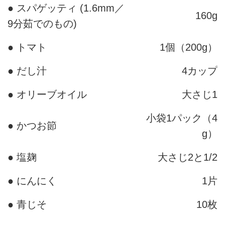
● スパゲッティ (1.6mm／
160g
9分茹でのもの)
● トマト
1個（200g）
● だし汁
4カップ
● オリーブオイル
大さじ1
小袋1パック（4
● かつお節
g）
● 塩麹
大さじ2と1/2
● にんにく
1片
● 青じそ
10枚