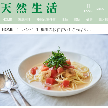
HOME
家庭料理
季節の家仕事
収納
掃除
健康
花と
HOME
レシピ
梅雨のおすすめ！さっぱり「トマトのだしパスタ」のつくり方。フライパンひとつで、かんたん“発酵ワンプレートランチ”｜榎本美沙の発酵暮らし