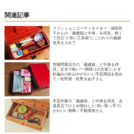
関連記事
ファッションコーディネーター・德田民
子さんの「裁縫箱と中身」を拝見。軽く
て目立つ“赤い工具箱”にこだわりの裁縫
道具を入れて
荒物問屋店主の「裁縫箱」と中身を拝
見。丈夫で軽い“一閑張りの文箱”にかぎ
針編みの針山やかわいい手芸用品を収め
て／松野屋・松野きぬ子さん
手芸作家の「裁縫箱」と中身を拝見。古
道具店でひとめ惚れした“赤い取っ手”の
かわいい相棒／不動美穂さん