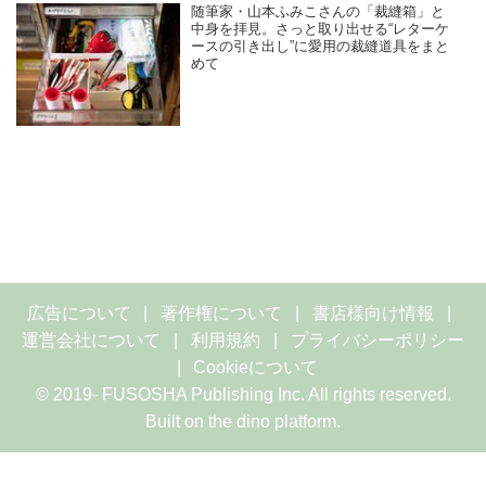
随筆家・山本ふみこさんの「裁縫箱」と
中身を拝見。さっと取り出せる“レターケ
ースの引き出し”に愛用の裁縫道具をまと
めて
広告について
著作権について
書店様向け情報
運営会社について
利用規約
プライバシーポリシー
Cookieについて
© 2019- FUSOSHA Publishing Inc. All rights reserved.
Built on
the dino platform
.