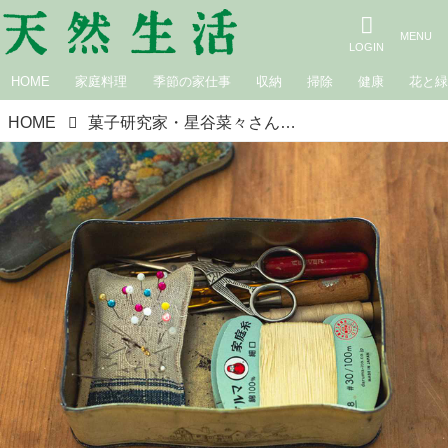
HOME
家庭料理
季節の家仕事
収納
掃除
健康
花と
HOME
菓子研究家・星谷菜々さんの「裁縫箱」と中身を拝見。イギリスでみつけた“小さなアンティーク缶”に厳選した道具を収めて