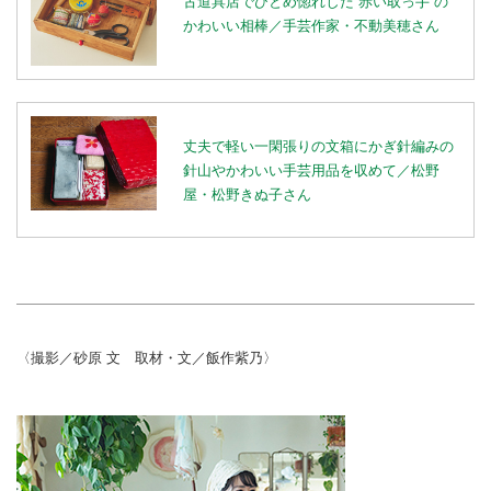
古道具店でひとめ惚れした“赤い取っ手”の
かわいい相棒／手芸作家・不動美穂さん
丈夫で軽い一閑張りの文箱にかぎ針編みの
針山やかわいい手芸用品を収めて／松野
屋・松野きぬ子さん
〈撮影／砂原 文 取材・文／飯作紫乃〉