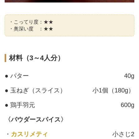
・こってり度：★★
・奥深い度 ：★★
材料（3～4人分）
● バター
40g
● 玉ねぎ（スライス）
小1個（180g）
● 鶏手羽元
600g
〈パウダースパイス〉
・
カスリメティ
小さじ2