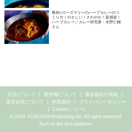
豚肉×ローズマリーのハーブカレーのつ
くり方｜やさしい！さわやか！新感覚！
ハーブカレー／カレー研究家・水野仁輔
さん
広告について
著作権について
書店様向け情報
運営会社について
利用規約
プライバシーポリシー
Cookieについて
© 2019- FUSOSHA Publishing Inc. All rights reserved.
Built on
the dino platform
.