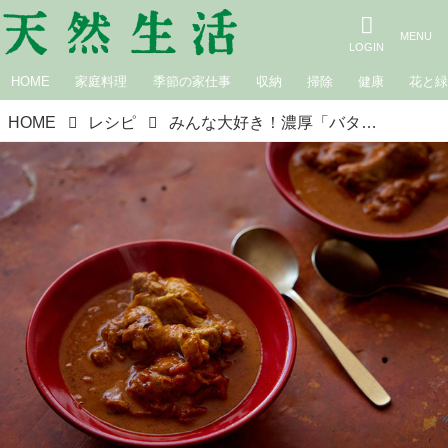
HOME
家庭料理
季節の家仕事
収納
掃除
健康
花と
HOME
レシピ
みんな大好き！濃厚「バターチキンカレー」のつくり方。カレー研究家・水野仁輔さんの“本格スパイス”で楽しむ最強のチキンカレー