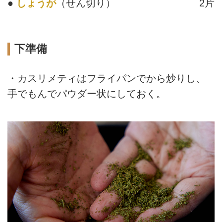
●
しょうが
（せん切り）
2片
下準備
・カスリメティはフライパンでから炒りし、
手でもんでパウダー状にしておく。