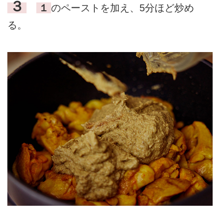
３
１
のペーストを加え、5分ほど炒め
る。