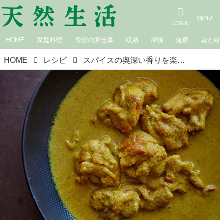
HOME
家庭料理
季節の家仕事
収納
掃除
健康
花と
HOME
レシピ
スパイスの奥深い香りを楽しむ「スパイシーチキンカレー」のつくり方。カレー研究家・水野仁輔さんの“最強のチキンカレー”