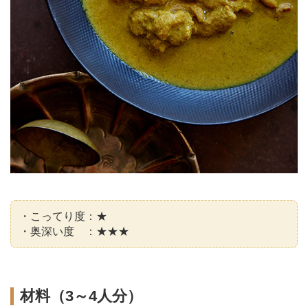
・こってり度：★
・奥深い度 ：★★★
材料（3～4人分）