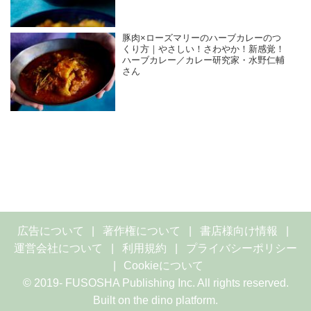
豚肉×ローズマリーのハーブカレーのつ
くり方｜やさしい！さわやか！新感覚！
ハーブカレー／カレー研究家・水野仁輔
さん
広告について
著作権について
書店様向け情報
運営会社について
利用規約
プライバシーポリシー
Cookieについて
© 2019- FUSOSHA Publishing Inc. All rights reserved.
Built on
the dino platform
.