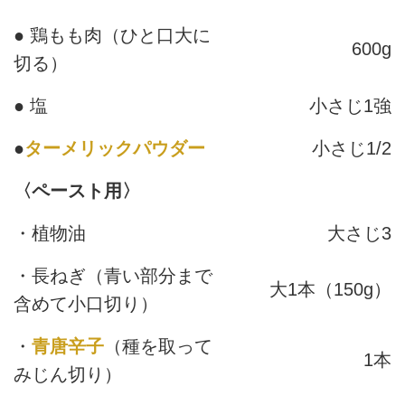
● 鶏もも肉（ひと口大に
600g
切る）
● 塩
小さじ1強
●
ターメリックパウダー
小さじ1/2
〈ペースト用〉
・植物油
大さじ3
・長ねぎ（青い部分まで
大1本（150g）
含めて小口切り）
・
青唐辛子
（種を取って
1本
みじん切り）