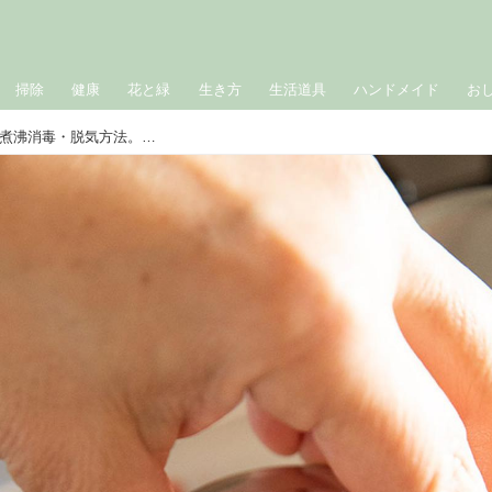
掃除
健康
花と緑
生き方
生活道具
ハンドメイド
お
保存食づくりに大切な「保存びん」の煮沸消毒・脱気方法。梅仕事やジャムづくりに／6月のおすすめ記事