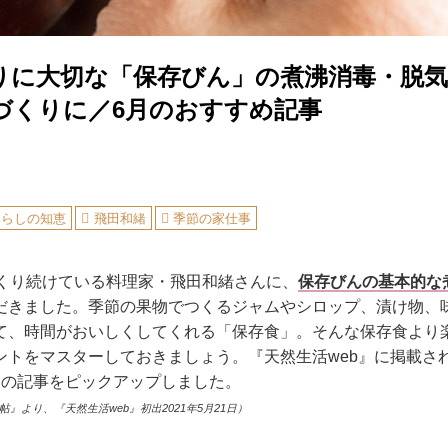
りに大切な「保存びん」の煮沸消毒・脱気
づくりに／6月のおすすめ記事
暮らしの知恵
飛田和緒
季節の家仕事
つくり続けている料理家・飛田和緒さんに、
保存びんの基本的な
だきました。季節の果物でつくるジャムやシロップ、漬け物、
て、時間がおいしくしてくれる「保存食」。そんな保存食より
ントをマスターしておきましょう。『天然生活web』に掲載さ
めの記事をピックアップしました。
』より、『天然生活web』初出2021年5月21日）