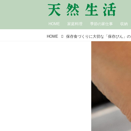
HOME
家庭料理
季節の家仕事
収納
HOME