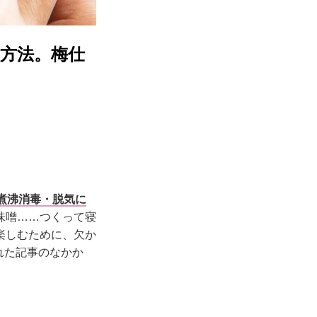
方法。梅仕
煮沸消毒・脱気に
味噌……つくって寝
楽しむために、欠か
れた記事のなかか