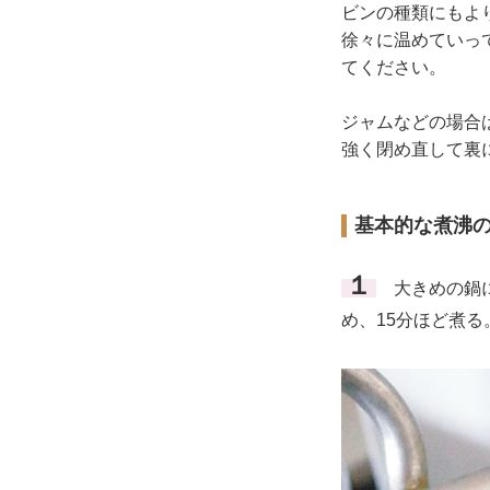
ビンの種類にもよ
徐々に温めていっ
てください。
ジャムなどの場合
強く閉め直して裏
基本的な煮沸
１
大きめの鍋に
め、15分ほど煮る