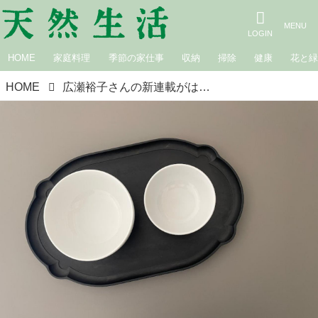
HOME
家庭料理
季節の家仕事
収納
掃除
健康
花と
HOME
広瀬裕子さんの新連載がはじまります。「丼もの」がいまの暮らしに合う｜広瀬裕子の60歳からの衣食住健