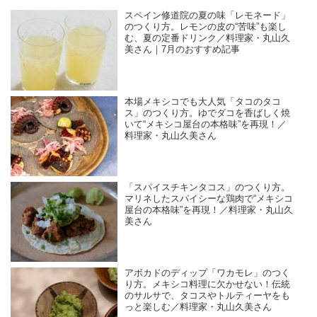
スペイン修道院の夏の味「レモネード」
のつくり方。レモンの皮の“苦味”も楽し
む、夏の定番ドリンク／料理家・丸山久
美さん｜7月のおすすめ記事
本場メキシコでも大人気「タコのタコ
ス」のつくり方。ゆでダコを香ばしく焼
いて“メキシコ屋台の本格味”を再現！／
料理家・丸山久美さん
「スパイスチキンタコス」のつくり方。
マリネしたスパイシーな鶏肉で“メキシコ
屋台の本格味”を再現！／料理家・丸山久
美さん
アボカドのディップ「ワカモレ」のつく
り方。メキシコ料理に欠かせない！伝統
のサルサで、タコスやトルティーヤをも
っと楽しむ／料理家・丸山久美さん