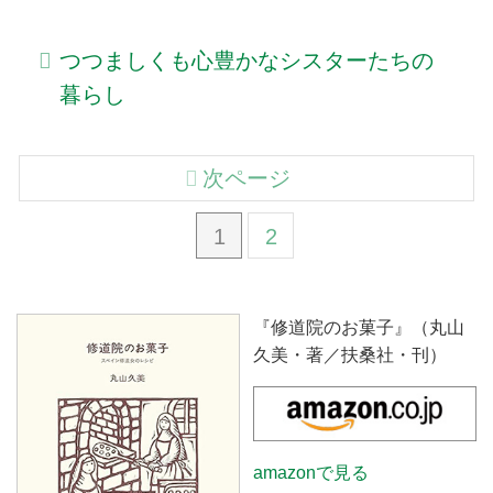
つつましくも心豊かなシスターたちの
暮らし
次ページ
1
2
『修道院のお菓子』（丸山
久美・著／扶桑社・刊）
amazonで見る