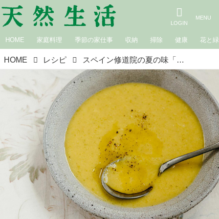
HOME
家庭料理
季節の家仕事
収納
掃除
健康
花と
HOME
レシピ
スペイン修道院の夏の味「夏野菜のポタージュ」のつくり方。冷たくしてもおいしい夏のスープ／料理家・丸山久美さん