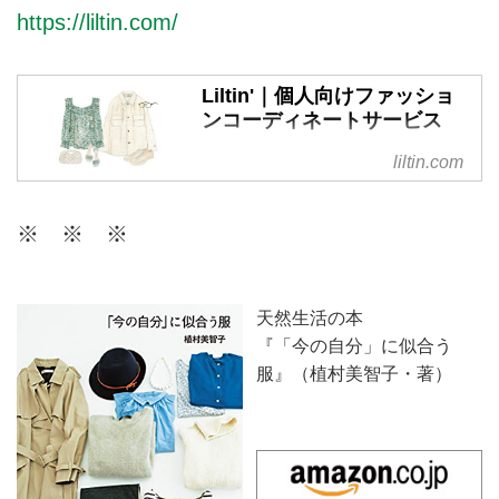
https://liltin.com/
Liltin'｜個人向けファッショ
ンコーディネートサービス
リルティンは、個人の方が日頃の
liltin.com
ファッションに関するお悩みを相
談できる、パーソナルなコーディ
※ ※ ※
ネートサービスです。今のあなた
に似合うスタイルを現役スタイリ
ストがご提案。ファッションを楽
しむお手伝いをいたします。
天然生活の本
『「今の自分」に似合う
服』（植村美智子・著）