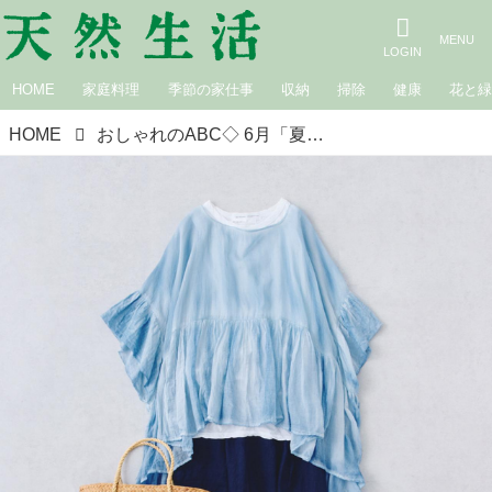
HOME
家庭料理
季節の家仕事
収納
掃除
健康
花と
HOME
おしゃれのABC◇ 6月「夏素材の涼しいアイテム」その（3）〜リラックススタイル〜 現役スタイリストが、おしゃれの悩みを解決｜植村美智子