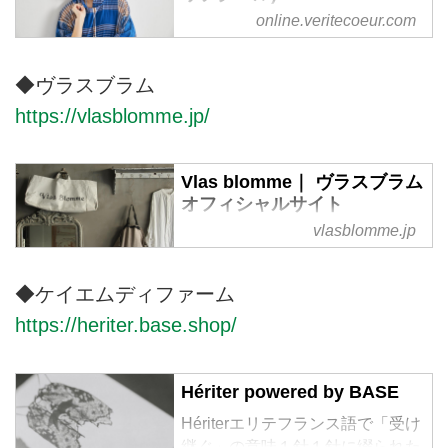
online.veritecoeur.com
サロペットやパンツ、レディース
コートなど、大人カジュアルコー
ディネートをお求めでしたら
◆ヴラスブラム
Veritecoeur(ヴェリテクール)をご
https://vlasblomme.jp/
検討ください。ギャザーワンピー
スやインナーワンピース、繊細な
レースが美しい白ブラウスや黒ブ
Vlas blomme｜ ヴラスブラム
ラウスなど、ナチュラルながら、
オフィシャルサイト
上質な素材と洗練されたデザイン
vlasblomme.jp
で、大人の女性に寄り添うファッ
Vlas Blomme（ヴラスブラム）は
ションを提供しております。
ベルギーフランダース地方の言
葉、フラマン語で「リネンの花」
◆ケイエムディファーム
を意味しています。数世紀にわた
https://heriter.base.shop/
り、リネン産業の中心地として栄
えてきたベルギーKortrijk（コルト
レイク）のリネンを使用し、洗い
Hériter powered by BASE
ざらしの記事が心地よい、リラク
シングベースなスタイルです。ナ
Hériterエリテフランス語で「受け
チュラルな中にスタイリッシュな
継ぐ」の意味１針１針に綴られた