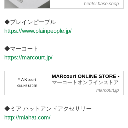
heriter.base.shop
モードを展開しています。
記憶と技術を未来に受け継ぐ余韻
のある服私達の作る服は、長い時
間をかけて関わる全ての人々の試
◆プレインピープル
行錯誤でできています。時代と共
https://www.plainpeople.jp/
に、手仕事や技術が衰退しつつあ
る今、少しでも未来に受け継ぐ事
ができ、長く愛する事のできる物
◆マーコート
作りを目指します。
https://marcourt.jp/
MARcourt ONLINE STORE -
マーコートオンラインストア
marcourt.jp
オリジナルブランド mizuiro
ind（ミズイロインド）を中⼼
に、国内外のブランドをミックス
◆ミア ハットアンドアクセサリー
したセレクトショップ。
http://miahat.com/