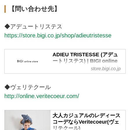
【問い合わせ先】
◆アデュートリステス
https://store.bigi.co.jp/shop/adieutristesse
ADIEU TRISTESSE (アデュ
ートリステス) | BIGI online
store - ビギ オンラインスト
store.bigi.co.jp
ア
株式会社ビギが運営する公式通販
◆ヴェリテクール
サイト・ADIEU TRISTESSE（ア
http://online.veritecoeur.com/
デュートリステス）のTOPページ
です。オフィシャルサイトならで
はの豊富な品揃え。
大人カジュアルのレディース
コーデならVeritecoeur(ヴェ
リテクール)