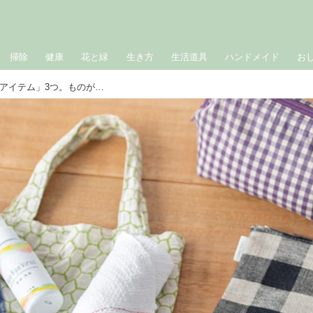
掃除
健康
花と緑
生き方
生活道具
ハンドメイド
お
バッグの中身が迷子にならない「整理アイテム」3つ。ものが多くても出し入れしやすい“すっきり”の工夫／hal・後藤由紀子さん