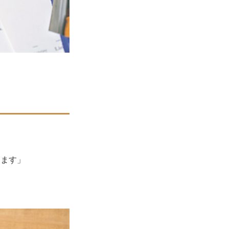
します」
」