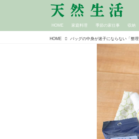
HOME
家庭料理
季節の家仕事
収納
HOME