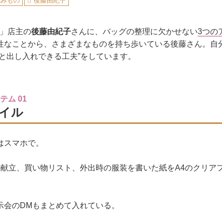
読みもの
後藤由紀子
」店主の
後藤由紀子
さんに、バッグの整理に欠かせない
3つの
性なことから、さまざまなものを持ち歩いている後藤さん。自
っと出し入れできる工夫”をしています。
ム 01
イル
はスマホで。
の献立、買い物リスト、外出時の服装を書いた紙をA4のクリア
。
示会のDMもまとめて入れている。