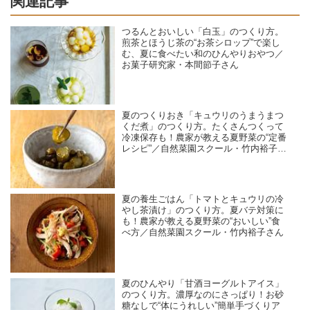
関連記事
つるんとおいしい「白玉」のつくり方。
煎茶とほうじ茶の“お茶シロップ”で楽し
む、夏に食べたい和のひんやりおやつ／
お菓子研究家・本間節子さん
夏のつくりおき「キュウリのうまうまつ
くだ煮」のつくり方。たくさんつくって
冷凍保存も！農家が教える夏野菜の“定番
レシピ”／自然菜園スクール・竹内裕子さ
ん
夏の養生ごはん「トマトとキュウリの冷
やし茶漬け」のつくり方。夏バテ対策に
も！農家が教える夏野菜の“おいしい”食
べ方／自然菜園スクール・竹内裕子さん
夏のひんやり「甘酒ヨーグルトアイス」
のつくり方。濃厚なのにさっぱり！お砂
糖なしで“体にうれしい”簡単手づくりア