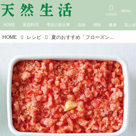
HOME
家庭料理
季節の家仕事
収納
掃除
健康
花と
HOME
レシピ
夏のおすすめ「フローズントマト」のつくり方。そのまま食べてもアレンジしても“かんたん便利”な冷凍つくりおき／料理研究家・牧田敬子さん