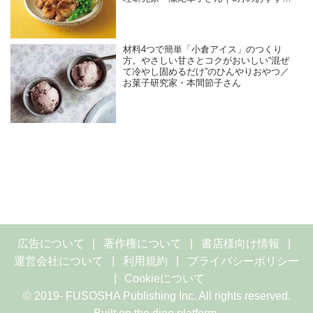
記事
材料4つで簡単「小倉アイス」のつくり
方。やさしい甘さとコクがおいしい“混ぜ
て冷やし固めるだけ”のひんやりおやつ／
お菓子研究家・本間節子さん
広告について
著作権について
書店様向け情報
運営会社について
利用規約
プライバシーポリシー
Cookieについて
© 2019- FUSOSHA Publishing Inc. All rights reserved.