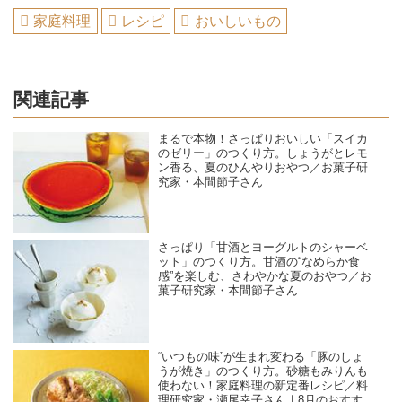
家庭料理
レシピ
おいしいもの
関連記事
まるで本物！さっぱりおいしい「スイカ
のゼリー」のつくり方。しょうがとレモ
ン香る、夏のひんやりおやつ／お菓子研
究家・本間節子さん
さっぱり「甘酒とヨーグルトのシャーベ
ット」のつくり方。甘酒の“なめらか食
感”を楽しむ、さわやかな夏のおやつ／お
菓子研究家・本間節子さん
“いつもの味”が生まれ変わる「豚のしょ
うが焼き」のつくり方。砂糖もみりんも
使わない！家庭料理の新定番レシピ／料
理研究家・瀬尾幸子さん｜8月のおすすめ