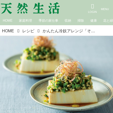
HOME
家庭料理
季節の家仕事
収納
掃除
健康
花と
HOME
レシピ
かんたん冷奴アレンジ「そぼろ冷奴」のつくり方。夏のおすすめ“ピーマンとひき肉のそぼろ”をたっぷりのせてボリューム満点！料理研究家・牧田敬子さん