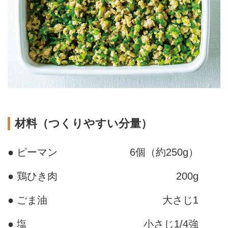
材料（つくりやすい分量）
● ピーマン
6個（約250g）
● 鶏ひき肉
200g
● ごま油
大さじ1
● 塩
小さじ1/4強