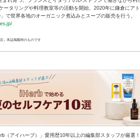
生まれ育つ。フランスとイタリアのレストランで働きながら料
でケータリングや料理教室等の活動を開始。2020年に鎌倉にア
oe」で世界各地のオーガニック煮込みとスープの販売を行う。
es.jp/
生活』本誌掲載時のものです
erb（アイハーブ）」愛用歴10年以上の編集部スタッフが厳選