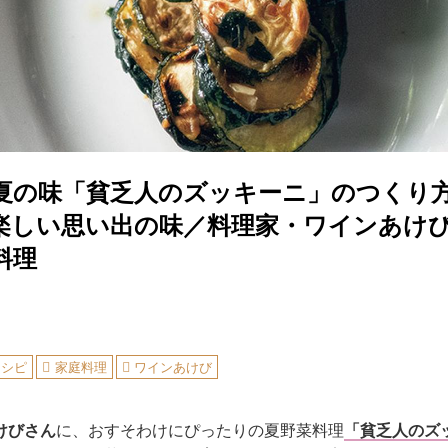
夏の味「貧乏人のズッキーニ」のつくり
楽しい思い出の味／料理家・ワインあけ
料理
レシピ
家庭料理
ワインあけび
けびさん
に、おすそわけにぴったりの夏野菜料理
「貧乏人のズ