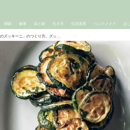
掃除
健康
花と緑
生き方
生活道具
ハンドメイド
お
イタリアの夏の味「貧乏人のズッキーニ」のつくり方。ズッキーニの食感が楽しい思い出の味／料理家・ワインあけびさんの夏のおすそわけ料理