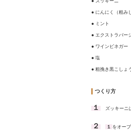
● ズッキーニ
● にんにく（粗み
● ミント
● エクストラバー
● ワインビネガー
● 塩
● 粗挽き黒こしょ
つくり方
１
ズッキーニは
２
１
をオーブ