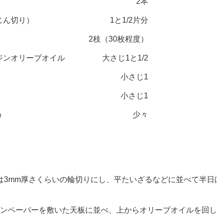
2本
じん切り）
1と1/2片分
2枝（30枚程度）
ジンオリーブオイル
大さじ1と1/2
小さじ1
小さじ1
う
少々
3mm厚さくらいの輪切りにし、平たいざるなどに並べて半日
ンペーパーを敷いた天板に並べ、上からオリーブオイルを回し