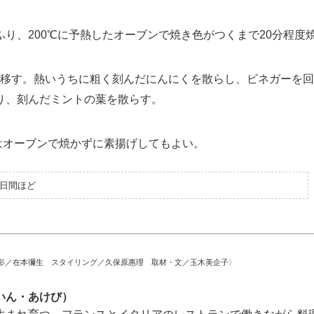
り、200℃に予熱したオーブンで焼き色がつくまで20分程度
移す。熱いうちに粗く刻んだにんにくを散らし、ビネガーを回
り、刻んだミントの葉を散らす。
はオーブンで焼かずに素揚げしてもよい。
5日間ほど
影／在本彌生 スタイリング／久保原惠理 取材・文／玉木美企子〉
いん・あけび）