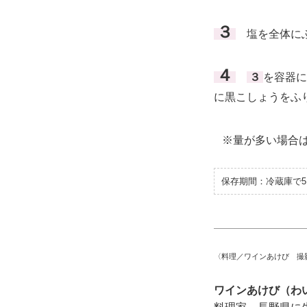
３
塩を全体にふ
４
３
を容器に
に黒こしょうをふ
※量が多い場合
保存期間：冷蔵庫で
〈料理／ワインあけび 撮
ワインあけび（わ