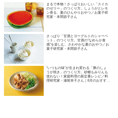
まるで本物！さっぱりおいしい「スイカ
のゼリー」のつくり方。しょうがとレモ
ン香る、夏のひんやりおやつ／お菓子研
究家・本間節子さん
さっぱり「甘酒とヨーグルトのシャーベ
ット」のつくり方。甘酒の“なめらか食
感”を楽しむ、さわやかな夏のおやつ／お
菓子研究家・本間節子さん
“いつもの味”が生まれ変わる「豚のしょ
うが焼き」のつくり方。砂糖もみりんも
使わない！家庭料理の新定番レシピ／料
理研究家・瀬尾幸子さん｜8月のおすすめ
記事