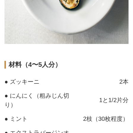
材料（4〜5人分）
● ズッキーニ
2本
● にんにく（粗みじん切
1と1/2片分
り）
● ミント
2枝（30枚程度）
● エクストラバージンオ