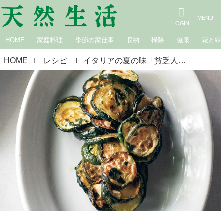
HOME
家庭料理
季節の家仕事
収納
掃除
健康
花と
HOME
レシピ
イタリアの夏の味「貧乏人のズッキーニ」のつくり方。ズッキーニの食感が楽しい思い出の味／料理家・ワインあけびさんの夏のおすそわけ料理