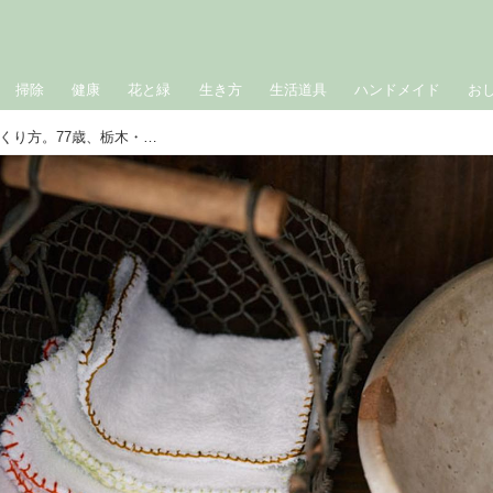
掃除
健康
花と緑
生き方
生活道具
ハンドメイド
お
エコな「さらしのハンドタオル」のつくり方。77歳、栃木・益子でひとり暮らし、元カフェ店主の“ごみを出さない”暮らしの工夫／信田良枝さん