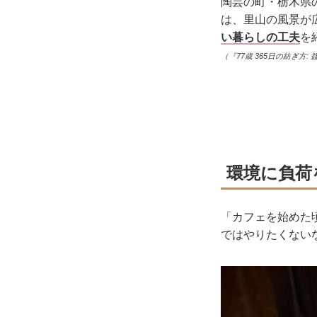
陶芸の町・栃木県
は、里山の風景が
い暮らしの工夫
を
（『77歳 365日の紡ぎ方
環境に負荷
「カフェを始めた
ではやりたくない