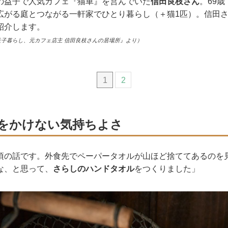
の益子で人気カフェ『猫車』を営んでいた
信田良枝さん
。69
広がる庭とつながる一軒家でひとり暮らし（＋猫1匹）。信田
紹介します。
: 益子暮らし、元カフェ店主 信田良枝さんの居場所』より）
1
2
をかけない気持ちよさ
頃の話です。外食先でペーパータオルが山ほど捨ててあるのを
な、と思って、
さらしのハンドタオル
をつくりました」