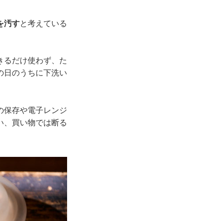
を汚す
と考えている
きるだけ使わず、た
の日のうちに下洗い
の保存や電子レンジ
い、買い物では断る