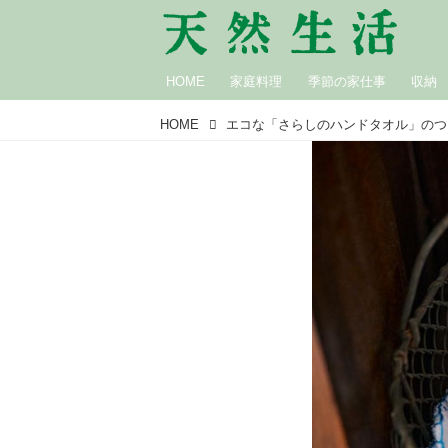
HOME
家庭料理
季節の家仕事
収納
HOME