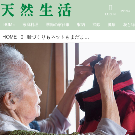
HOME
家庭料理
季節の家仕事
収納
掃除
健康
花と
HOME
服づくりもネットもまだまだ挑戦！80歳のデザイナー・斉藤照子さんのときめく毎日「新たなチャレンジ」