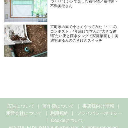
づくり”ミシンで楽しむ布小物／布作家・
不動美穂さん
京町家の庭で小さくやってみた「生ごみ
コンポスト」4年続けて学んだ“大きな循
環”たい肥と雨水タンクで家庭菜園も｜美
濃羽まゆみのごきげんスイッチ
広告について
著作権について
書店様向け情報
運営会社について
利用規約
プライバシーポリシー
Cookieについて
© 2019- FUSOSHA Publishing Inc. All rights reserved.