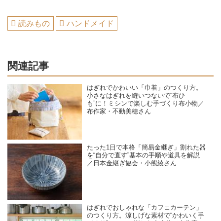
読みもの
ハンドメイド
関連記事
はぎれでかわいい「巾着」のつくり方。
小さなはぎれを縫いつないで“布ひ
も”に！ミシンで楽しむ手づくり布小物／
布作家・不動美穂さん
たった1日で本格「簡易金継ぎ」割れた器
を“自分で直す”基本の手順や道具を解説
／日本金継ぎ協会・小熊綾さん
はぎれでおしゃれな「カフェカーテン」
のつくり方。涼しげな素材で“かわいく手