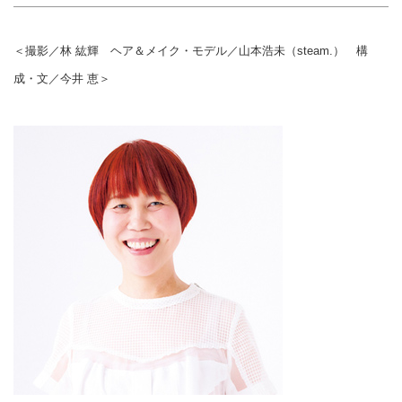
＜撮影／林 紘輝 ヘア＆メイク・モデル／山本浩未（steam.） 構
成・文／今井 恵＞