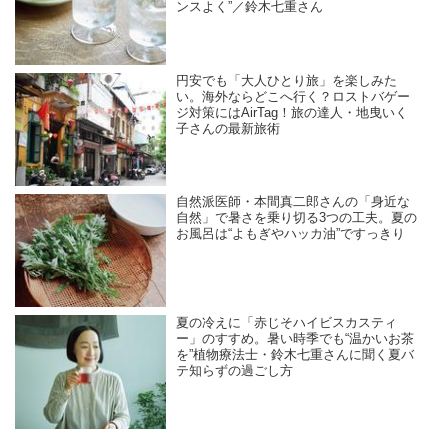
ンスよく”／鈴木七重さん
円安でも「大人ひとり旅」を楽しみた
い。海外ならどこへ行く？ロストバゲー
ジ対策にはAirTag！旅の達人・地曳いく
子さんの最新旅術
自然派医師・本間真二郎さんの「身近な
自然」で暑さを乗り切る3つの工夫。夏の
お風呂は“よもぎやハッカ油”ですっきり
夏の冷えに「赤じそハイビスカスティ
ー」のすすめ。暑い時季でも“温かいお茶
を”植物療法士・鈴木七重さんに聞く夏バ
テ知らずの過ごし方