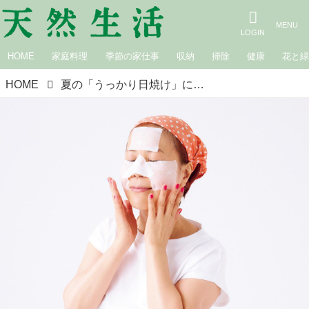
HOME
家庭料理
季節の家仕事
収納
掃除
健康
花と
HOME
夏の「うっかり日焼け」に！化粧水で応急コットンパックケア。リアル“大人”の夏のスキンケア／ヘア＆メイクアップアーティスト・山本浩未さん