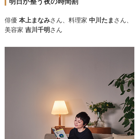
明日が整う夜の時間割
俳優
本上まなみ
さん、料理家
中川たま
さん、
美容家
吉川千明
さん