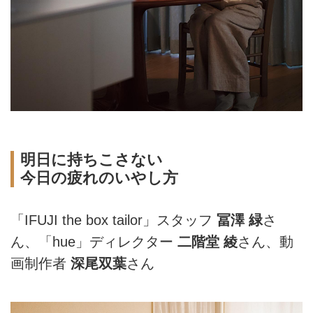
明日に持ちこさない
今日の疲れのいやし方
「IFUJI the box tailor」スタッフ
冨澤 緑
さ
ん、「hue」ディレクター
二階堂 綾
さん、動
画制作者
深尾双葉
さん