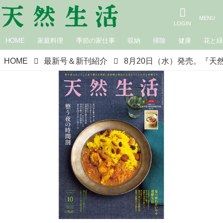
HOME
家庭料理
季節の家仕事
収納
掃除
健康
花と
HOME
最新号＆新刊紹介