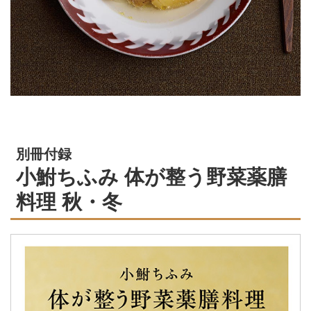
別冊付録
小鮒ちふみ 体が整う野菜薬膳
料理 秋・冬